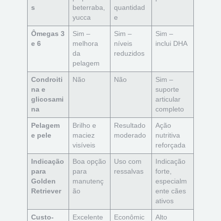
s
beterraba,
quantidad
yucca
e
Ômegas 3
Sim –
Sim –
Sim –
e 6
melhora
níveis
inclui DHA
da
reduzidos
pelagem
Condroiti
Não
Não
Sim –
na e
suporte
glicosami
articular
na
completo
Pelagem
Brilho e
Resultado
Ação
e pele
maciez
moderado
nutritiva
visíveis
reforçada
Indicação
Boa opção
Uso com
Indicação
para
para
ressalvas
forte,
Golden
manutenç
especialm
Retriever
ão
ente cães
ativos
Custo-
Excelente
Econômic
Alto