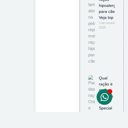
hipoalergênica
para cães?
Veja top 10
3 de novembro de
2025
Qual
ração é
melhor
Origens
ou
Special
Dog?
Descubra
agora!