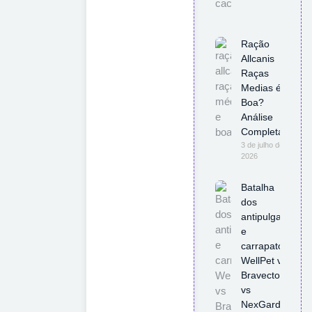
Ração
Allcanis
Raças
Medias é
Boa?
Análise
Completa
3 de julho de
2026
Batalha
dos
antipulgas
e
carrapatos
WellPet vs
Bravecto
vs
NexGard