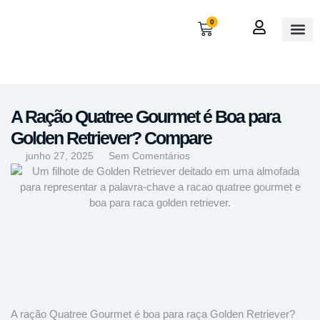
0
OUTROS
MINHA 
A Ração Quatree Gourmet é Boa para
Golden Retriever? Compare
junho 27, 2025
Sem Comentários
A ração Quatree Gourmet é boa para raça Golden Retriever?