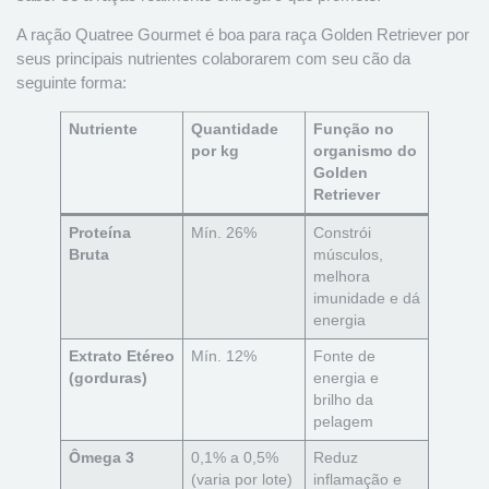
A ração Quatree Gourmet é boa para raça Golden Retriever por
seus principais nutrientes colaborarem com seu cão da
seguinte forma:
Nutriente
Quantidade
Função no
por kg
organismo do
Golden
Retriever
Proteína
Mín. 26%
Constrói
Bruta
músculos,
melhora
imunidade e dá
energia
Extrato Etéreo
Mín. 12%
Fonte de
(gorduras)
energia e
brilho da
pelagem
Ômega 3
0,1% a 0,5%
Reduz
(varia por lote)
inflamação e