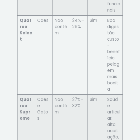
funcio
nais
Quat
Cães
Não
24%–
Sim
Boa
ree
conté
26%
diges
Selec
m
tão,
t
custo
-
benef
ício,
pelag
em
mais
bonit
a
Quat
Cães
Não
27%–
Sim
Saúd
ree
e
conté
32%
e
Supr
Gato
m
articul
eme
s
ar,
alta
aceit
ação,