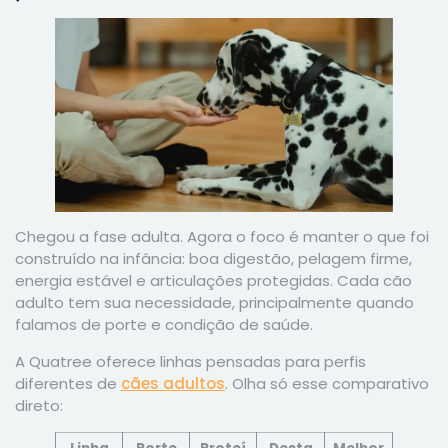
Chegou a fase adulta. Agora o foco é manter o que foi
construído na infância: boa digestão, pelagem firme,
energia estável e articulações protegidas. Cada cão
adulto tem sua necessidade, principalmente quando
falamos de porte e condição de saúde.
A Quatree oferece linhas pensadas para perfis
diferentes de
cães adultos
. Olha só esse comparativo
direto: