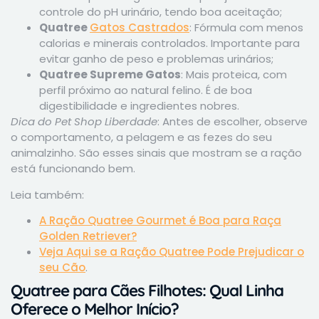
controle do pH urinário, tendo boa aceitação;
Quatree
Gatos Castrados
: Fórmula com menos
calorias e minerais controlados. Importante para
evitar ganho de peso e problemas urinários;
Quatree Supreme Gatos
: Mais proteica, com
perfil próximo ao natural felino. É de boa
digestibilidade e ingredientes nobres.
Dica do Pet Shop Liberdade
: Antes de escolher, observe
o comportamento, a pelagem e as fezes do seu
animalzinho. São esses sinais que mostram se a ração
está funcionando bem.
Leia também:
A Ração Quatree Gourmet é Boa para Raça
Golden Retriever?
Veja Aqui se a Ração Quatree Pode Prejudicar o
seu Cão
.
Quatree para Cães Filhotes: Qual Linha
Oferece o Melhor Início?