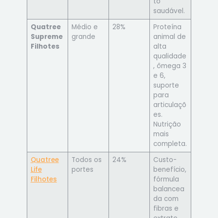
to
saudável.
Quatree
Médio e
28%
Proteína
Supreme
grande
animal de
Filhotes
alta
qualidade
, ômega 3
e 6,
suporte
para
articulaçõ
es.
Nutrição
mais
completa.
Quatree
Todos os
24%
Custo-
Life
portes
benefício,
Filhotes
fórmula
balancea
da com
fibras e