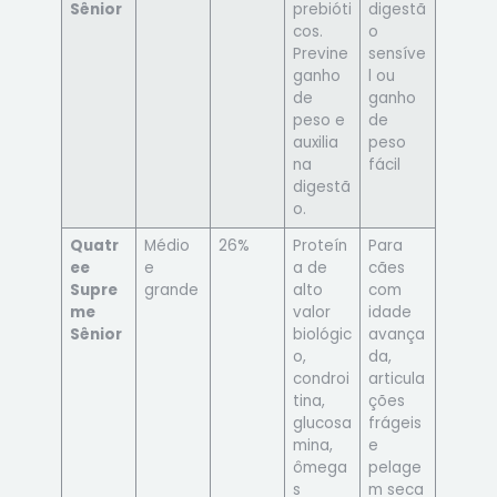
Sênior
prebióti
digestã
cos.
o
Previne
sensíve
ganho
l ou
de
ganho
peso e
de
auxilia
peso
na
fácil
digestã
o.
Quatr
Médio
26%
Proteín
Para
ee
e
a de
cães
Supre
grande
alto
com
me
valor
idade
Sênior
biológic
avança
o,
da,
condroi
articula
tina,
ções
glucosa
frágeis
mina,
e
ômega
pelage
s
m seca