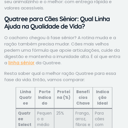
seu animalzinho e o melhor: com entrega rápida e
valores acessíveis.
Quatree para Cães Sênior: Qual Linha
Ajuda na Qualidade de Vida?
O cachorro chegou à fase sênior? A rotina muda e a
ração também precisa mudar. Cães mais velhos
pedem uma fórmula que apoie articulações, cuide da
digestão e mantenha a imunidade alta. É aí que entra
a
linha sênior
da Quatree.
Resta saber qual a melhor ração Quatree para essa
fase da vida. Então, vamos comparar:
Linha
Porte
Proteí
Benefí
Indica
Quatr
Indica
na (%)
cios
ção
ee
do
Chave
Ideal
Quatr
Pequen
25%
Frango,
Para
ee
o a
arroz,
cães
Select
médio
fibras e
com