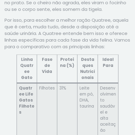
no prato. Se o cheiro não agrada, eles viram o focinho
ou se o corpo sente, eles somem da tigela.
Por isso, para escolher a melhor ração Quatree, aquela
que é certa, muda tudo, desde a disposição até a
saúde urinária. A Quatree entende bem isso e oferece
linhas específicas para cada fase da vida felina. Vamos
para o comparativo com as principais linhas:
Linha
Fase
Proteí
Desta
Ideal
Quatr
de
na (%)
ques
Para
ee
Vida
Nutrici
Gato
onais
Quatr
Filhotes
31%
Leite
Desenv
ee Life
em pó,
olvimen
Gatos
DHA,
to
Filhote
taurina
saudáv
s
el e
alta
aceitaç
ão