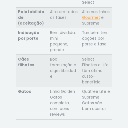
Select
Palatabilida
Alta em todas
Alta nas linhas
de
as fases
Gourmet
e
(aceitação)
Supreme
Indicação
Bem dividida:
Também tem
por porte
mini,
opções por
pequeno,
porte e fase
grande
Cães
Boa
Select
filhotes
formulação e
Filhotes e Life
digestibilidad
têm ótimo
e
custo-
benefício
Gatos
Linha Golden
Quatree Life e
Gatos
Supreme
completa,
Gatos são
com bons
bem aceitas
reviews