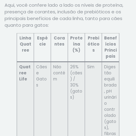
Aqui, você confere lado a lado os níveis de proteína,
presença de corantes, inclusão de prebióticos e os
principais benefícios de cada linha, tanto para cães
quanto para gatos:
Linha
Espé
Cora
Prote
Prebi
Benef
Quat
cie
ntes
ína
ótico
ícios
ree
(%)
s
Princi
pais
Quat
Cães
Não
26%
Sim
Diges
ree
e
conté
(cães
tão
Life
Gato
m
) /
equili
s
30%
brada
(gato
, pH
s)
urinári
o
contr
olado
(gato
s),
fibras