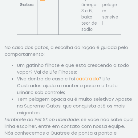
Gatos
ômega
pelage
3 e 6,
m
baixo
sensíve
teor de
l
sódio
No caso dos gatos, a escolha da ração é guiada pelo
comportamento:
Um gatinho filhote e que está crescendo a todo
vapor? Vai de Life Filhotes;
Vive dentro de casa e foi
castrado
? Life
Castrados ajuda a manter o peso e o trato
urinário sob controle;
Tem pelagem opaca ou é muito seletivo? Aposte
na Supreme Gatos, que conquista até os mais
exigentes.
Lembrete do Pet Shop Liberdade:
se você não sabe qual
linha escolher, entre em contato com nossa equipe.
Nós conhecemos a Quatree de ponta a ponta e