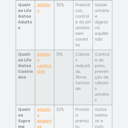
Quatr
Adulto
30%
Prebióti
Saúde
ee Life
s
cos,
urinária
Gatos
control
e
Adulto
e do pH
digesti
s
urinário,
va
sem
equilibr
corant
ada
es
Quatr
Adulto
31%
Caloria
Control
ee Life
s
s
e de
Gatos
castra
reduzid
peso,
Castra
dos
as,
preven
dos
fibras
ção de
funcion
cálculo
ais
s
urinário
s
Quatr
Adulto
32%
Proteín
Gatos
ee
s
a
seletiv
Supre
exigent
premiu
os e
me
es
m,
com