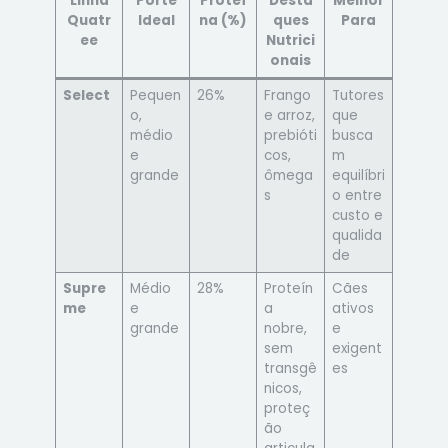
Linha
Porte
Proteí
Desta
Melhor
Quatr
Ideal
na (%)
ques
Para
ee
Nutrici
onais
Select
Pequen
26%
Frango
Tutores
o,
e arroz,
que
médio
prebióti
busca
e
cos,
m
grande
ômega
equilíbri
s
o entre
custo e
qualida
de
Supre
Médio
28%
Proteín
Cães
me
e
a
ativos
grande
nobre,
e
sem
exigent
transgê
es
nicos,
proteç
ão