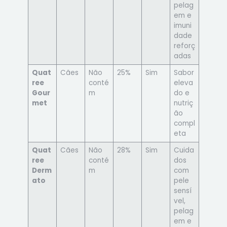
pelag
em e
imuni
dade
reforç
adas
Quat
Cães
Não
25%
Sim
Sabor
ree
conté
eleva
Gour
m
do e
met
nutriç
ão
compl
eta
Quat
Cães
Não
28%
Sim
Cuida
ree
conté
dos
Derm
m
com
ato
pele
sensí
vel,
pelag
em e