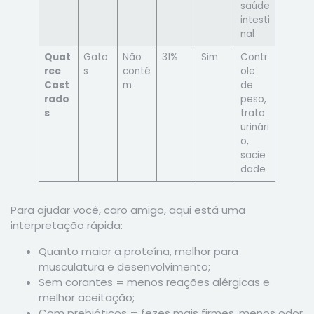
saúde
intesti
nal
Quat
Gato
Não
31%
Sim
Contr
ree
s
conté
ole
Cast
m
de
rado
peso,
s
trato
urinári
o,
sacie
dade
Para ajudar você, caro amigo, aqui está uma
interpretação rápida:
Quanto maior a proteína, melhor para
musculatura e desenvolvimento;
Sem corantes = menos reações alérgicas e
melhor aceitação;
Com prebióticos = fezes mais firmes, menos odor