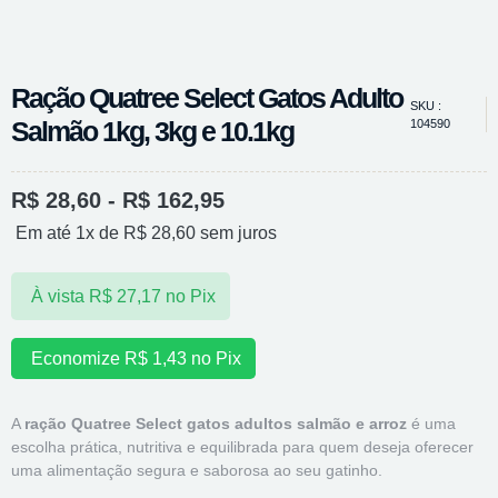
Ração Quatree Select Gatos Adulto
SKU :
Salmão 1kg, 3kg e 10.1kg
104590
R$
28,60
-
R$
162,95
Em até 1x de
R$
28,60
sem juros
À vista
R$
27,17
no Pix
Economize
R$
1,43
no Pix
A
ração Quatree Select gatos adultos salmão e arroz
é uma
escolha prática, nutritiva e equilibrada para quem deseja oferecer
uma alimentação segura e saborosa ao seu gatinho.