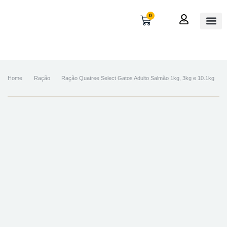
0
OUTROS
MINHA 
Home
Ração
Ração Quatree Select Gatos Adulto Salmão 1kg, 3kg e 10.1kg