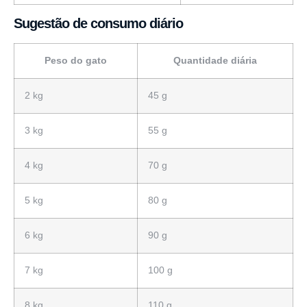
Sugestão de consumo diário
Peso do gato
Quantidade diária
2 kg
45 g
3 kg
55 g
4 kg
70 g
5 kg
80 g
6 kg
90 g
7 kg
100 g
8 kg
110 g