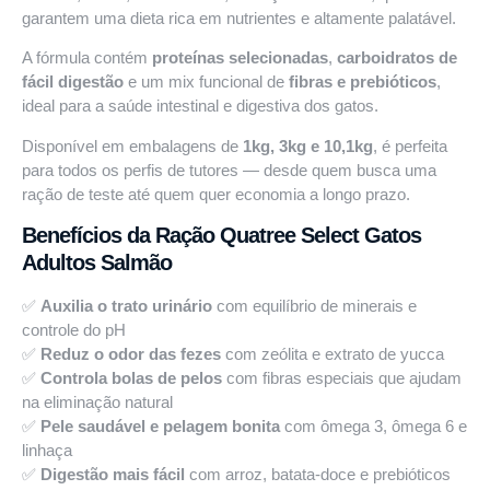
garantem uma dieta rica em nutrientes e altamente palatável.
A fórmula contém
proteínas selecionadas
,
carboidratos de
fácil digestão
e um mix funcional de
fibras e prebióticos
,
ideal para a saúde intestinal e digestiva dos gatos.
Disponível em embalagens de
1kg, 3kg e 10,1kg
, é perfeita
para todos os perfis de tutores — desde quem busca uma
ração de teste até quem quer economia a longo prazo.
Benefícios da Ração Quatree Select Gatos
Adultos Salmão
✅
Auxilia o trato urinário
com equilíbrio de minerais e
controle do pH
✅
Reduz o odor das fezes
com zeólita e extrato de yucca
✅
Controla bolas de pelos
com fibras especiais que ajudam
na eliminação natural
✅
Pele saudável e pelagem bonita
com ômega 3, ômega 6 e
linhaça
✅
Digestão mais fácil
com arroz, batata-doce e prebióticos