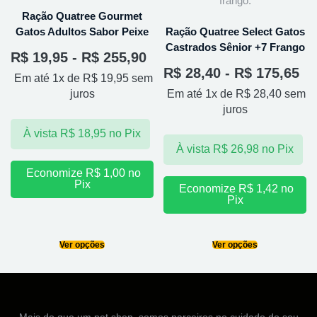
Ração Quatree Gourmet
Gatos Adultos Sabor Peixe
Ração Quatree Select Gatos
Castrados Sênior +7 Frango
R$
19,95
-
R$
255,90
R$
28,40
-
R$
175,65
Em até 1x de
R$
19,95
sem
juros
Em até 1x de
R$
28,40
sem
juros
À vista
R$
18,95
no Pix
À vista
R$
26,98
no Pix
Economize
R$
1,00
no
Pix
Economize
R$
1,42
no
Pix
Ver opções
Ver opções
Mais do que um pet shop, somos parceiros no cuidado do seu