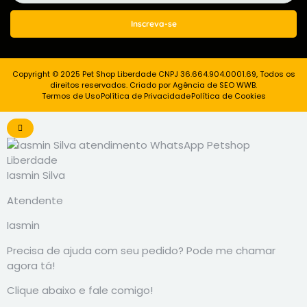
Inscreva-se
Copyright © 2025 Pet Shop Liberdade CNPJ 36.664.904.0001.69, Todos os
direitos reservados. Criado por Agência de SEO WWB.
Termos de Uso
Política de Privacidade
Política de Cookies
Iasmin Silva
Atendente
Iasmin
Precisa de ajuda com seu pedido? Pode me chamar
agora tá!
Clique abaixo e fale comigo!