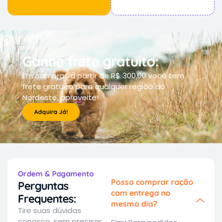
Ganhe frete gratuito:
Em compras a partir de R$ 300,00 você tem
frete gratuito para qualquer região do
Nordeste, aproveite!
Adquira Já!
Ordem & Pagamento
Posso comprar ração
Perguntas
com entrega no
Frequentes:
mesmo dia?
Tire suas dúvidas
conosco, sem precisar