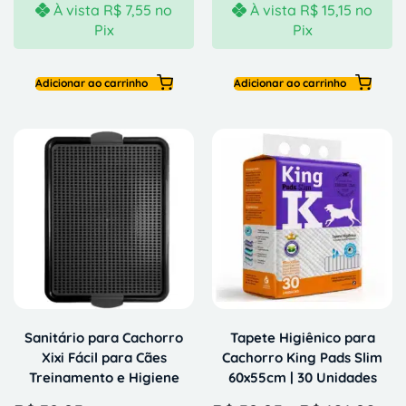
À vista
R$
7,55
no
À vista
R$
15,15
no
Pix
Pix
Adicionar ao carrinho
Adicionar ao carrinho
Sanitário para Cachorro
Tapete Higiênico para
Xixi Fácil para Cães
Cachorro King Pads Slim
Treinamento e Higiene
60x55cm | 30 Unidades