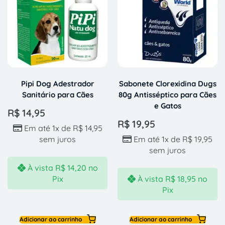
Pipi Dog Adestrador
Sabonete Clorexidina Dugs
Sanitário para Cães
80g Antisséptico para Cães
e Gatos
R$
14,95
R$
19,95
Em até 1x de
R$
14,95
sem juros
Em até 1x de
R$
19,95
sem juros
À vista
R$
14,20
no
Pix
À vista
R$
18,95
no
Pix
Adicionar ao carrinho
Adicionar ao carrinho