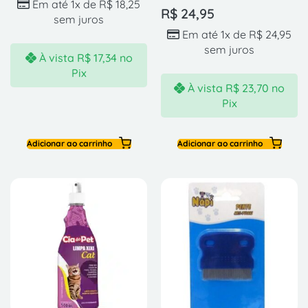
Em até 1x de
R$
18,25
R$
24,95
sem juros
Em até 1x de
R$
24,95
sem juros
À vista
R$
17,34
no
Pix
À vista
R$
23,70
no
Pix
Adicionar ao carrinho
Adicionar ao carrinho