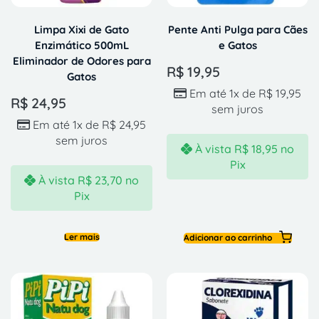
Limpa Xixi de Gato
Pente Anti Pulga para Cães
Enzimático 500mL
e Gatos
Eliminador de Odores para
R$
19,95
Gatos
Em até 1x de
R$
19,95
R$
24,95
sem juros
Em até 1x de
R$
24,95
sem juros
À vista
R$
18,95
no
Pix
À vista
R$
23,70
no
Pix
Ler mais
Adicionar ao carrinho