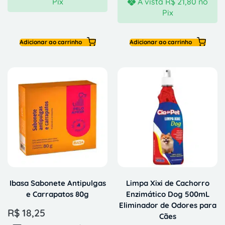
Pix
À vista
R$
21,80
no
Pix
Adicionar ao carrinho
Adicionar ao carrinho
Ibasa Sabonete Antipulgas
Limpa Xixi de Cachorro
e Carrapatos 80g
Enzimático Dog 500mL
Eliminador de Odores para
R$
18,25
Cães