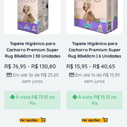
Tapete Higiênico para
Tapete Higiênico para
Cachorro Premium Super
Cachorro Premium Super
Rug 80x60cm | 30 Unidades
Rug 80x60cm | 6 Unidades
R$
76,95
-
R$
130,80
R$
15,95
-
R$
40,65
Em até 3x de
R$
25,65
Em até 1x de
R$
15,95
sem juros
sem juros
À vista
R$
73,10
no
À vista
R$
15,15
no
Pix
Pix
Ver opções
Ver opções