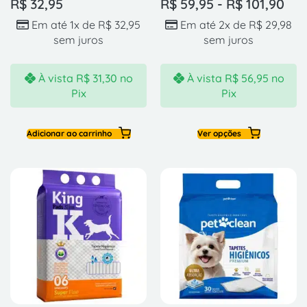
R$
32,95
R$
59,95
-
R$
101,90
Em até 1x de
R$
32,95
Em até 2x de
R$
29,98
sem juros
sem juros
À vista
R$
31,30
no
À vista
R$
56,95
no
Pix
Pix
Adicionar ao carrinho
Ver opções