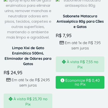
Sabonete Matacura
Antisséptico 80g para Cães
e Gatos
R$
7,95
Em até 1x de
R$
7,95
Limpa Xixi de Gato
sem juros
Enzimático 500mL
Eliminador de Odores para
À vista
R$
7,55
no
Gatos
Pix
R$
24,95
Em até 1x de
R$
24,95
Economize
R$
0,40
no Pix
sem juros
À vista
R$
23,70
no
Pix