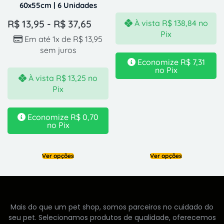
60x55cm | 6 Unidades
R$
13,95
-
R$
37,65
À vista
R$
138,84
no
Pix
Em até 1x de
R$
13,95
sem juros
Economize
R$
7,31
no Pix
À vista
R$
13,25
no
Pix
Economize
R$
0,70
no Pix
Ver opções
Ver opções
Mais do que um pet shop, somos parceiros no cuidado do
seu pet. Selecionamos produtos de qualidade, oferecemos