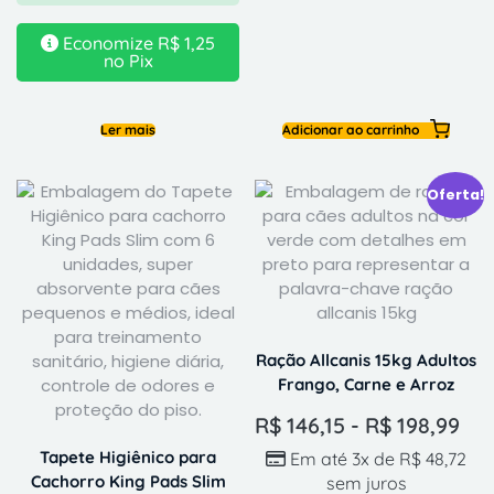
Economize
R$
1,25
no Pix
Ler mais
Adicionar ao carrinho
Oferta!
Ração Allcanis 15kg Adultos
Frango, Carne e Arroz
R$
146,15
-
R$
198,99
Tapete Higiênico para
Em até 3x de
R$
48,72
Cachorro King Pads Slim
sem juros