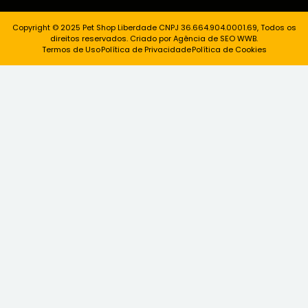
Copyright © 2025 Pet Shop Liberdade CNPJ 36.664.904.0001.69, Todos os
direitos reservados. Criado por Agência de SEO WWB.
Termos de Uso
Política de Privacidade
Política de Cookies