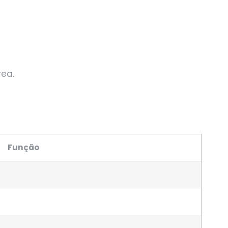
ea.
Função