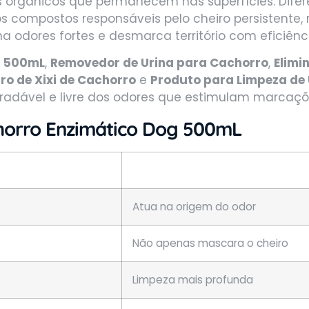
s orgânicos que permanecem nas superfícies. Difer
os compostos responsáveis pelo cheiro persistent
na odores fortes e desmarca território com eficiênc
g 500mL
,
Removedor de Urina para Cachorro
,
Elimi
ro de Xixi de Cachorro
e
Produto para Limpeza de 
adável e livre dos odores que estimulam marcações 
horro
Enzimático Dog 500mL
Atua na origem do odor
Não apenas mascara o cheiro
Limpeza mais profunda