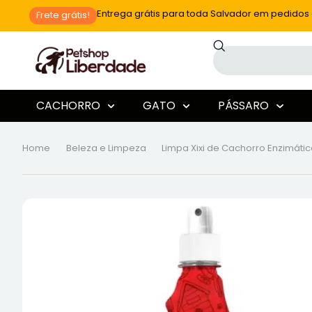
Entrega grátis para toda Salvador em pedidos 
Frete grátis!
CACHORRO
GATO
PÁSSARO
Home
Beleza e Limpeza
Limpa Xixi de Cachorro Enzimát