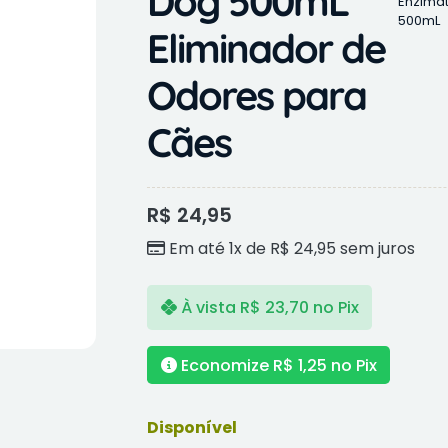
Dog 500mL
Enzima
500mL
Eliminador de
Odores para
Cães
R$
24,95
Em até 1x de
R$
24,95
sem juros
À vista
R$
23,70
no Pix
Economize
R$
1,25
no Pix