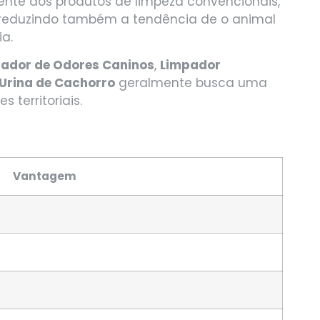
ente dos produtos de limpeza convencionais,
e, reduzindo também a tendência de o animal
ia.
nador de Odores Caninos
,
Limpador
Urina de Cachorro
geralmente busca uma
territoriais.
Vantagem