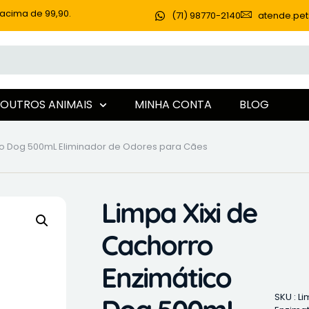
acima de 99,90.
(71) 98770-2140
atende.pe
OUTROS ANIMAIS
MINHA CONTA
BLOG
ico Dog 500mL Eliminador de Odores para Cães
Limpa Xixi de
Cachorro
Enzimático
SKU : Li