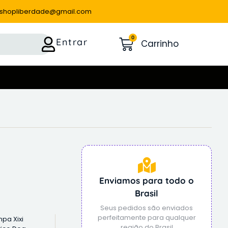
tshopliberdade@gmail.com
0
Entrar
Enviamos para todo o
Brasil
Seus pedidos são enviados
perfeitamente para qualquer
mpa Xixi
região do Brasil