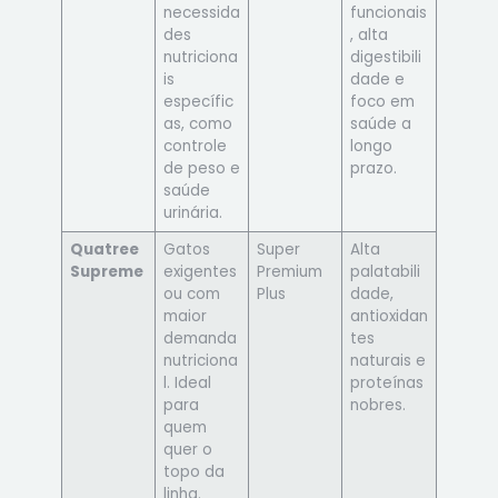
necessida
funcionais
des
, alta
nutriciona
digestibili
is
dade e
específic
foco em
as, como
saúde a
controle
longo
de peso e
prazo.
saúde
urinária.
Quatree
Gatos
Super
Alta
Supreme
exigentes
Premium
palatabili
ou com
Plus
dade,
maior
antioxidan
demanda
tes
nutriciona
naturais e
l. Ideal
proteínas
para
nobres.
quem
quer o
topo da
linha.