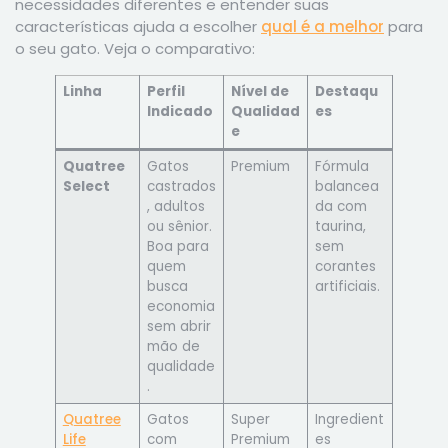
necessidades diferentes e entender suas
características ajuda a escolher
qual é a melhor
para
o seu gato. Veja o comparativo:
Linha
Perfil
Nível de
Destaqu
Indicado
Qualidad
es
e
Quatree
Gatos
Premium
Fórmula
Select
castrados
balancea
, adultos
da com
ou sênior.
taurina,
Boa para
sem
quem
corantes
busca
artificiais.
economia
sem abrir
mão de
qualidade
.
Quatree
Gatos
Super
Ingredient
Life
com
Premium
es