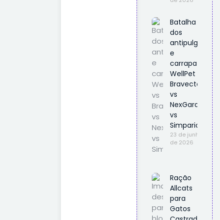
Batalha
dos
antipulgas
e
carrapatos
WellPet vs
Bravecto
vs
NexGard
vs
Simparic
23 de junho
de 2026
Ração
Allcats
para
Gatos
Castrados