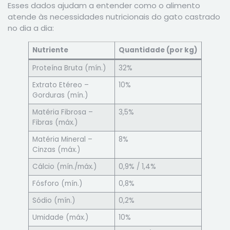
Esses dados ajudam a entender como o alimento
atende às necessidades nutricionais do gato castrado
no dia a dia:
Nutriente
Quantidade (por kg)
Proteína Bruta (mín.)
32%
Extrato Etéreo –
10%
Gorduras (mín.)
Matéria Fibrosa –
3,5%
Fibras (máx.)
Matéria Mineral –
8%
Cinzas (máx.)
Cálcio (mín./máx.)
0,9% / 1,4%
Fósforo (mín.)
0,8%
Sódio (mín.)
0,2%
Umidade (máx.)
10%