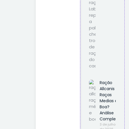
Ração
Allcanis
Raças
Medias é
Boa?
Análise
Completa
3 de julho
de 2026