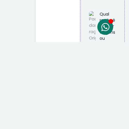
Qual
ração é
melhor
Origens
ou
Special
Dog?
Descubra
agora!
2 de
novembro
de 2025