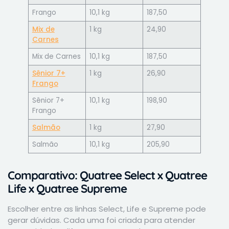
Frango
10,1 kg
187,50
Mix de
1 kg
24,90
Carnes
Mix de Carnes
10,1 kg
187,50
Sênior 7+
1 kg
26,90
Frango
Sênior 7+
10,1 kg
198,90
Frango
Salmão
1 kg
27,90
Salmão
10,1 kg
205,90
Comparativo: Quatree Select x Quatree
Life x Quatree Supreme
Escolher entre as linhas Select, Life e Supreme pode
gerar dúvidas. Cada uma foi criada para atender