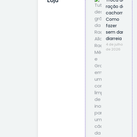
ração do
cachorro:
Como
fazer
sem dar
diarreia
4 de julho
de 2026