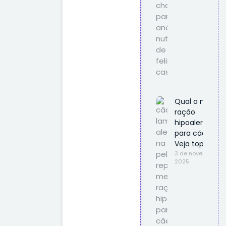
Qual a melhor
ração
hipoalergênic
para cães?
Veja top 10
3 de novembro d
2025