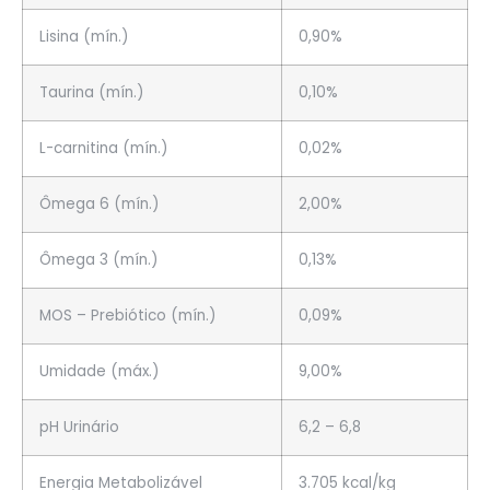
Lisina (mín.)
0,90%
Taurina (mín.)
0,10%
L-carnitina (mín.)
0,02%
Ômega 6 (mín.)
2,00%
Ômega 3 (mín.)
0,13%
MOS – Prebiótico (mín.)
0,09%
Umidade (máx.)
9,00%
pH Urinário
6,2 – 6,8
Energia Metabolizável
3.705 kcal/kg