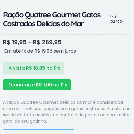
Ração Quatree Gourmet Gatos
SKU :
Castrados Delícias do Mar
102400
R$
19,95
-
R$
269,95
Em até 1x de
R$
19,95
sem juros
À vista
R$
18,95
no Pix
Economize
R$
1,00
no Pix
A ração Quatree Gourmet delícias do mar é considerada
uma das melhores opções para gatos castrados. Ela atua na
saúde do trato urinário, no controle do peso e no bem-estar
geral do seu gatinho.