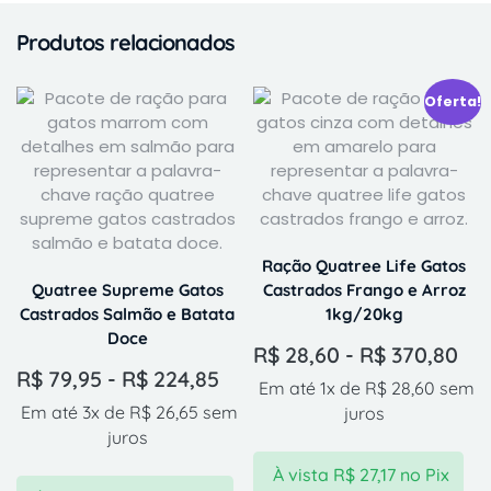
Produtos relacionados
Oferta!
Ração Quatree Life Gatos
Quatree Supreme Gatos
Castrados Frango e Arroz
Castrados Salmão e Batata
1kg/20kg
Doce
R$
28,60
-
R$
370,80
R$
79,95
-
R$
224,85
Em até 1x de
R$
28,60
sem
Em até 3x de
R$
26,65
sem
juros
juros
À vista
R$
27,17
no Pix