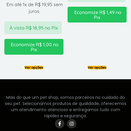
Em até 1x de
R$
19,95
sem
juros
Economize
R$
1,49
no
Pix
À vista
R$
18,95
no Pix
Economize
R$
1,00
no
Pix
Ver opções
Ver opções
Mais do que um pet shop, somos parceiros no cuidado do
seu pet. Selecionamos produtos de qualidade, oferecemos
um atendimento atencioso e entregamos tudo com
rapidez e segurança.