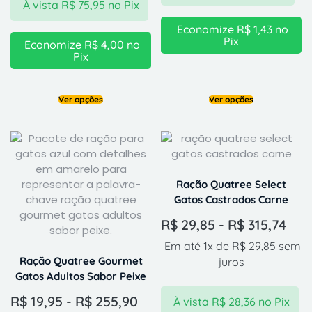
À vista
R$
75,95
no Pix
Economize
R$
1,43
no
Pix
Economize
R$
4,00
no
Pix
Ver opções
Ver opções
Ração Quatree Select
Gatos Castrados Carne
R$
29,85
-
R$
315,74
Em até 1x de
R$
29,85
sem
Ração Quatree Gourmet
juros
Gatos Adultos Sabor Peixe
R$
19,95
-
R$
255,90
À vista
R$
28,36
no Pix