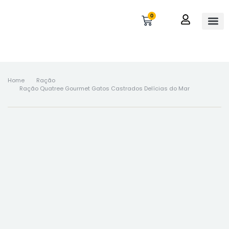
0
OUTROS 
MINHA 
Home
Ração
Ração Quatree Gourmet Gatos Castrados Delícias do Mar