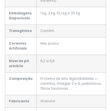
sardinha)
Embalagens
1 kg, 3 kg, 10,1 kg e 20 kg
Disponíveis
Transgênico
Contém
Corantes
Não possui
Artificiais
Nível de pH
6,2 a 6,8
urinário
Composição
Proteína de alta digestibilidade, L-
carnitina, ômegas 3 e 6, prebióticos,
fibras funcionais
Fabricante
Granvita