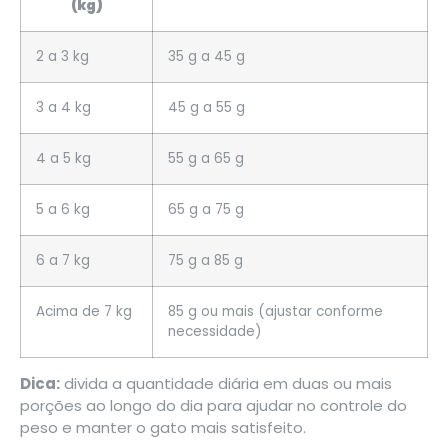
(kg)
2 a 3 kg
35 g a 45 g
3 a 4 kg
45 g a 55 g
4 a 5 kg
55 g a 65 g
5 a 6 kg
65 g a 75 g
6 a 7 kg
75 g a 85 g
Acima de 7 kg
85 g ou mais (ajustar conforme
necessidade)
Dica:
divida a quantidade diária em duas ou mais
porções ao longo do dia para ajudar no controle do
peso e manter o gato mais satisfeito.