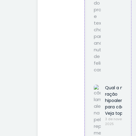
Qual a melhor
ração
hipoalergênic
para cães?
Veja top 10
3 de novembro d
2025