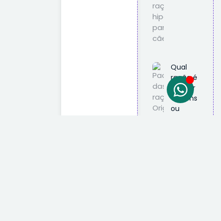
Qual
ração é
melhor
Origens
ou
Special
Dog?
Descubra
agora!
2 de
novembro
de 2025