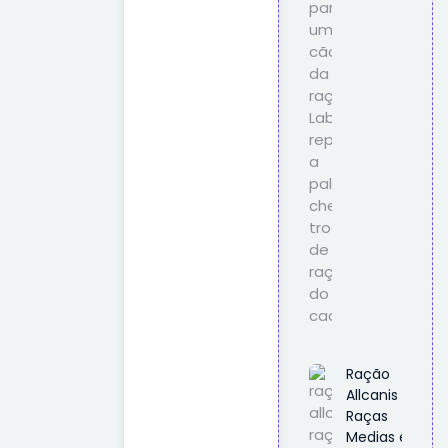
Ração
Allcanis
Raças
Medias é