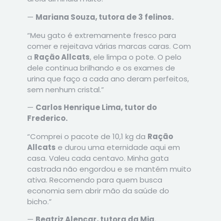
—
Mariana Souza, tutora de 3 felinos.
“Meu gato é extremamente fresco para
comer e rejeitava várias marcas caras. Com
a
Ração Allcats
, ele limpa o pote. O pelo
dele continua brilhando e os exames de
urina que faço a cada ano deram perfeitos,
sem nenhum cristal.”
—
Carlos Henrique Lima, tutor do
Frederico.
“Comprei o pacote de 10,1 kg da
Ração
Allcats
e durou uma eternidade aqui em
casa. Valeu cada centavo. Minha gata
castrada não engordou e se mantém muito
ativa. Recomendo para quem busca
economia sem abrir mão da saúde do
bicho.”
—
Beatriz Alencar, tutora da Mia.