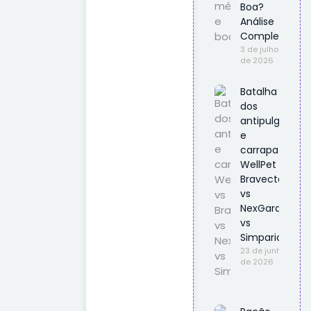
Boa?
Análise
Completa
3 de julho
de 2026
Batalha
dos
antipulgas
e
carrapatos
WellPet vs
Bravecto
vs
NexGard
vs
Simparic
23 de junho
de 2026