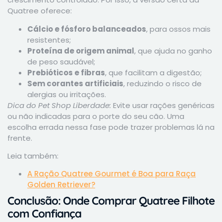
Quatree oferece:
Cálcio e fósforo balanceados
, para ossos mais
resistentes;
Proteína de origem animal
, que ajuda no ganho
de peso saudável;
Prebióticos e fibras
, que facilitam a digestão;
Sem corantes artificiais
, reduzindo o risco de
alergias ou irritações.
Dica do Pet Shop Liberdade:
Evite usar rações genéricas
ou não indicadas para o porte do seu cão. Uma
escolha errada nessa fase pode trazer problemas lá na
frente.
Leia também:
A Ração Quatree Gourmet é Boa para Raça
Golden Retriever?
Conclusão: Onde Comprar Quatree Filhote
com Confiança