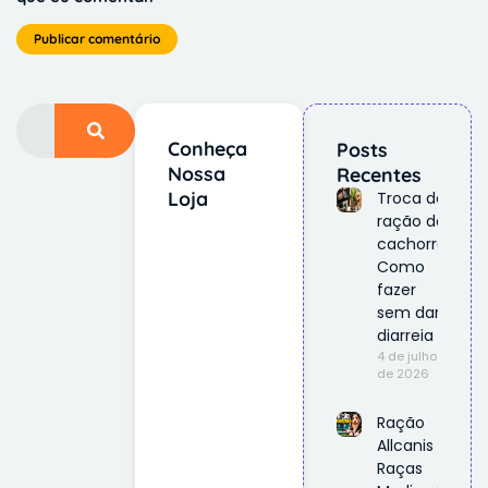
Conheça
Posts
Nossa
Recentes
Loja
Troca de
ração do
cachorro:
Como
fazer
sem dar
diarreia
4 de julho
de 2026
Ração
Allcanis
Raças