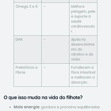
Ômega 3 e 6
–
Melhora
pelagem, pele
e suporte à
saúde
cardiovascula
r.
DHA
–
Ajuda no
desenvolvime
nto do
cérebro e da
visão.
Prebióticos e
–
Fortalecem a
Fibras
flora intestinal
e melhoram a
absorção.
O que isso muda na vida do filhote?
Mais energia
: gordura e proteína equilibradas