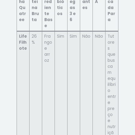
ha
teí
red
bió
eg
ant
A
ca
Qu
na
ien
tic
as
es
da
atr
Bru
te
os
3 e
Par
ee
ta
Bas
6
a
e
Life
26
Fra
Sim
Sim
Não
Não
Tut
Filh
%
ngo
ore
ote
e
s
arr
que
oz
bus
ca
m
equ
ilíbri
o
entr
e
pre
ço
e
nutr
içã