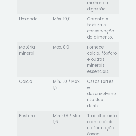
melhora a
digestão.
Umidade
Máx. 10,0
Garante a
textura e
conservação
do alimento.
Matéria
Máx. 8,0
Fornece
mineral
cálcio, fósforo
e outros
minerais
essenciais.
Cálcio
Mín. 1,0 / Máx.
Ossos fortes
1,8
e
desenvolvime
nto dos
dentes.
Fósforo
Mín. 0,8 / Máx.
Trabalha junto
1,6
com o cálcio
na formação
óssea.