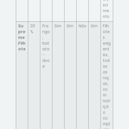
sci
me
nto
Su
30
Fra
Sim
Sim
Não
Sim
Filh
pre
%
ngo
ote
me
,
s
Filh
bat
exig
ote
ata
ent
-
es,
doc
tod
e
as
as
raç
as,
co
m
nutr
içã
o
co
mpl