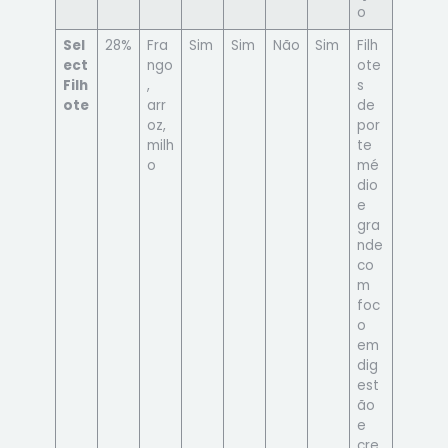
o
Sel
28%
Fra
Sim
Sim
Não
Sim
Filh
ect
ngo
ote
Filh
,
s
ote
arr
de
oz,
por
milh
te
o
mé
dio
e
gra
nde
co
m
foc
o
em
dig
est
ão
e
cre