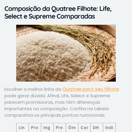
Composição da Quatree Filhote: Life,
Select e Supreme Comparadas
Escolher a melhor linha da
Quatree para seu filhote
pode gerar dúvida. Afinal, Life, Select e Supreme
parecem promissoras, mas têm diferenças
importantes na composição. Confira na tabela
comparativa os principais pontos nutricionais:
Lin
Pro
Ing
Pre
Ôm
Cor
DH
Indi