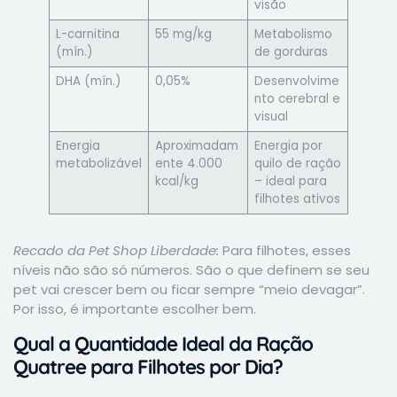
visão
L-carnitina
55 mg/kg
Metabolismo
(mín.)
de gorduras
DHA (mín.)
0,05%
Desenvolvime
nto cerebral e
visual
Energia
Aproximadam
Energia por
metabolizável
ente 4.000
quilo de ração
kcal/kg
– ideal para
filhotes ativos
Recado da Pet Shop Liberdade:
Para filhotes, esses
níveis não são só números. São o que definem se seu
pet vai crescer bem ou ficar sempre “meio devagar”.
Por isso, é importante escolher bem.
Qual a Quantidade Ideal da Ração
Quatree para Filhotes por Dia?