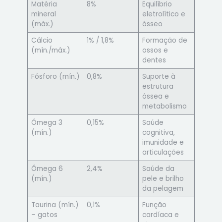
Matéria
8%
Equilíbrio
mineral
eletrolítico e
(máx.)
ósseo
Cálcio
1% / 1,8%
Formação de
(mín./máx.)
ossos e
dentes
Fósforo (mín.)
0,8%
Suporte à
estrutura
óssea e
metabolismo
Ômega 3
0,15%
Saúde
(mín.)
cognitiva,
imunidade e
articulações
Ômega 6
2,4%
Saúde da
(mín.)
pele e brilho
da pelagem
Taurina (mín.)
0,1%
Função
– gatos
cardíaca e