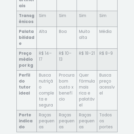
ais
Transg
Sim
Sim
Sim
Sim
ênicos
Palata
Alta
Boa
Muito
Média
bilidad
alta
e
Preço
R$ 14–
R$ 10–
R$ 18–21
R$ 8–9
médio
17
13
por kg
Perfil
Busca
Procura
Quer
Busca
do
nutriçã
bom
fórmula
preço
tutor
o
custo x
mais
acessív
ideal
comple
benefí
rica e
el
ta e
cio
palatáv
segura
el
Porte
Raças
Raças
Raças
Todos
indica
pequen
pequen
pequen
os
do
as
as
as
portes