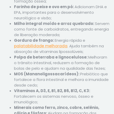
formação óssea;
Farinha de peixe e ovo em pó:
Adicionam DHA e
EPA, importantes para o desenvolvimento
neurológico e visão;
Milho integral moído e arroz quebrado:
Servem
como fonte de carboidratos, entregando energia
de liberação moderada;
Gordura de frango:
Energia rápida e
palatabilidade melhorada
. Ajuda também na
absorção de vitaminas lipossolúveis;
Polpa de beterraba e lignocelulose:
Melhoram
o trânsito intestinal, reduzem a formação de
bolas de pelo e ajudam na qualidade das fezes;
MOS (Mananoligossacarídeos):
Prebiótico que
fortalece a flora intestinal e melhora a imunidade
desde cedo;
Vitaminas A, D3, E, B1, B2, B6, B12, C, K3:
Fortalecem os sistemas nervoso, ósseo e
imunológico;
Minerais como ferro, zinco, cobre, selênio,
cálcio e fósforo:
Ajudam na formação dos