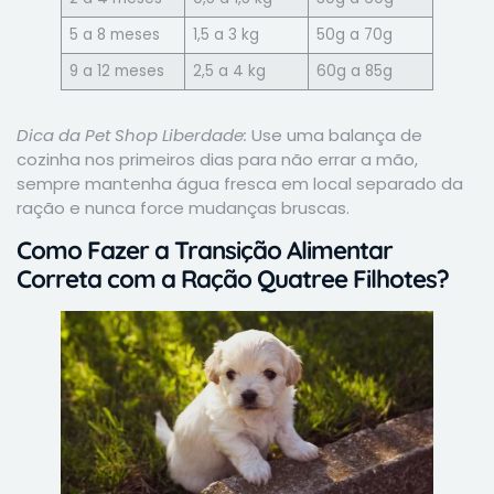
5 a 8 meses
1,5 a 3 kg
50g a 70g
9 a 12 meses
2,5 a 4 kg
60g a 85g
Dica da Pet Shop Liberdade:
Use uma balança de
cozinha nos primeiros dias para não errar a mão,
sempre mantenha água fresca em local separado da
ração e nunca force mudanças bruscas.
Como Fazer a Transição Alimentar
Correta com a Ração Quatree Filhotes?