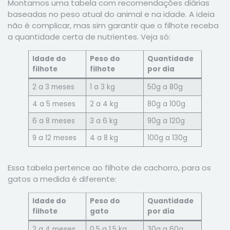
Montamos uma tabela com recomendações diárias
baseadas no peso atual do animal e na idade. A ideia
não é complicar, mas sim garantir que o filhote receba
a quantidade certa de nutrientes. Veja só:
Idade do
Peso do
Quantidade
filhote
filhote
por dia
2 a 3 meses
1 a 3 kg
50g a 80g
4 a 5 meses
2 a 4 kg
80g a 100g
6 a 8 meses
3 a 6 kg
90g a 120g
9 a 12 meses
4 a 8 kg
100g a 130g
Essa tabela pertence ao filhote de cachorro, para os
gatos a medida é diferente:
Idade do
Peso do
Quantidade
filhote
gato
por dia
2 a 4 meses
0,5 a 1,5 kg
30g a 60g