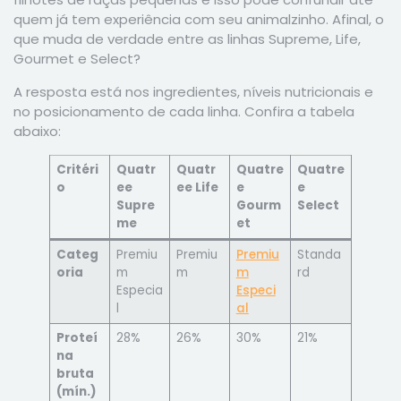
quem já tem experiência com seu animalzinho. Afinal, o
que muda de verdade entre as linhas Supreme, Life,
Gourmet e Select?
A resposta está nos ingredientes, níveis nutricionais e
no posicionamento de cada linha. Confira a tabela
abaixo:
Critéri
Quatr
Quatr
Quatre
Quatre
o
ee
ee Life
e
e
Supre
Gourm
Select
me
et
Categ
Premiu
Premiu
Premiu
Standa
oria
m
m
m
rd
Especia
Especi
l
al
Proteí
28%
26%
30%
21%
na
bruta
(mín.)