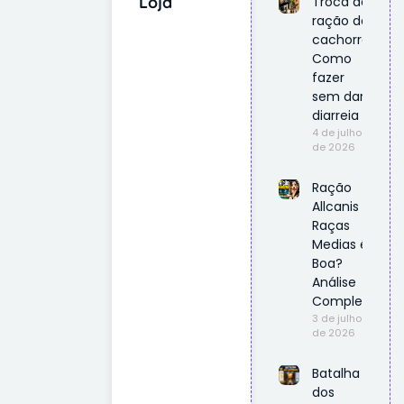
Loja
Troca de
ração do
cachorro:
Como
fazer
sem dar
diarreia
4 de julho
de 2026
Ração
Allcanis
Raças
Medias é
Boa?
Análise
Completa
3 de julho
de 2026
Batalha
dos