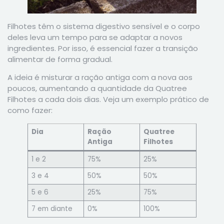
Filhotes têm o sistema digestivo sensível e o corpo
deles leva um tempo para se adaptar a novos
ingredientes. Por isso, é essencial fazer a transição
alimentar de forma gradual.
A ideia é misturar a ração antiga com a nova aos
poucos, aumentando a quantidade da Quatree
Filhotes a cada dois dias. Veja um exemplo prático de
como fazer:
Dia
Ração
Quatree
Antiga
Filhotes
1 e 2
75%
25%
3 e 4
50%
50%
5 e 6
25%
75%
7 em diante
0%
100%