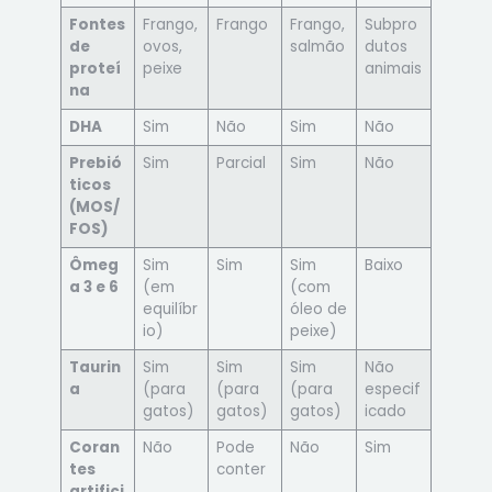
Fontes
Frango,
Frango
Frango,
Subpro
de
ovos,
salmão
dutos
proteí
peixe
animais
na
DHA
Sim
Não
Sim
Não
Prebió
Sim
Parcial
Sim
Não
ticos
(MOS/
FOS)
Ômeg
Sim
Sim
Sim
Baixo
a 3 e 6
(em
(com
equilíbr
óleo de
io)
peixe)
Taurin
Sim
Sim
Sim
Não
a
(para
(para
(para
especif
gatos)
gatos)
gatos)
icado
Coran
Não
Pode
Não
Sim
tes
conter
artifici