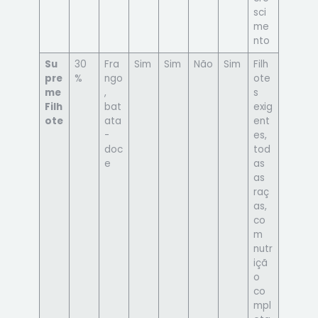
sci
me
nto
Su
30
Fra
Sim
Sim
Não
Sim
Filh
pre
%
ngo
ote
me
,
s
Filh
bat
exig
ote
ata
ent
-
es,
doc
tod
e
as
as
raç
as,
co
m
nutr
içã
o
co
mpl