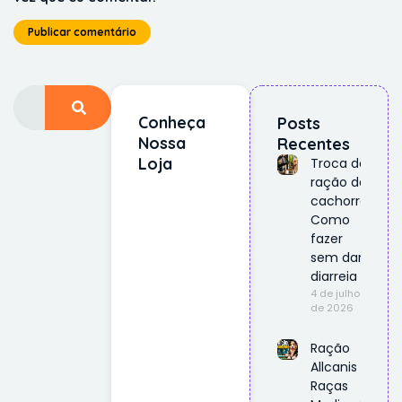
Conheça
Posts
Nossa
Recentes
Loja
Troca de
ração do
cachorro:
Como
fazer
sem dar
diarreia
4 de julho
de 2026
Ração
Allcanis
Raças