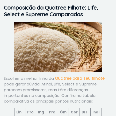
Composição da Quatree Filhote: Life,
Select e Supreme Comparadas
Escolher a melhor linha da
Quatree para seu filhote
pode gerar dúvida. Afinal, Life, Select e Supreme
parecem promissoras, mas têm diferenças
importantes na composição. Confira na tabela
comparativa os principais pontos nutricionais:
Lin
Pro
Ing
Pre
Ôm
Cor
DH
Indi