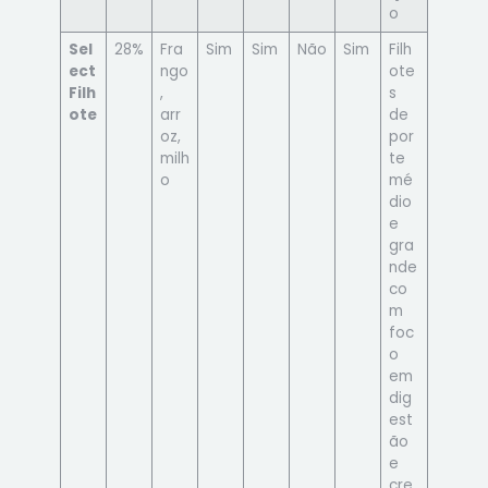
o
Sel
28%
Fra
Sim
Sim
Não
Sim
Filh
ect
ngo
ote
Filh
,
s
ote
arr
de
oz,
por
milh
te
o
mé
dio
e
gra
nde
co
m
foc
o
em
dig
est
ão
e
cre