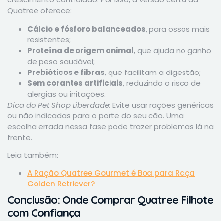
Quatree oferece:
Cálcio e fósforo balanceados
, para ossos mais
resistentes;
Proteína de origem animal
, que ajuda no ganho
de peso saudável;
Prebióticos e fibras
, que facilitam a digestão;
Sem corantes artificiais
, reduzindo o risco de
alergias ou irritações.
Dica do Pet Shop Liberdade:
Evite usar rações genéricas
ou não indicadas para o porte do seu cão. Uma
escolha errada nessa fase pode trazer problemas lá na
frente.
Leia também:
A Ração Quatree Gourmet é Boa para Raça
Golden Retriever?
Conclusão: Onde Comprar Quatree Filhote
com Confiança