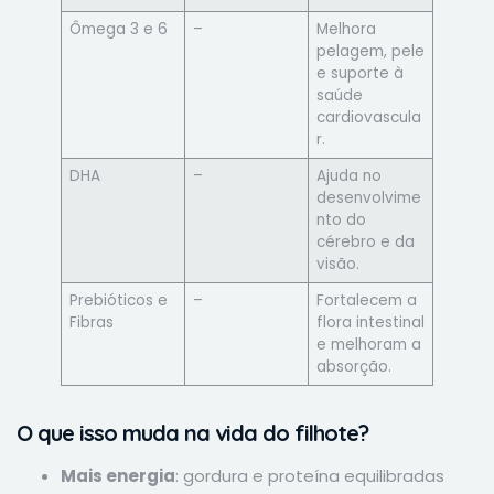
Ômega 3 e 6
–
Melhora
pelagem, pele
e suporte à
saúde
cardiovascula
r.
DHA
–
Ajuda no
desenvolvime
nto do
cérebro e da
visão.
Prebióticos e
–
Fortalecem a
Fibras
flora intestinal
e melhoram a
absorção.
O que isso muda na vida do filhote?
Mais energia
: gordura e proteína equilibradas