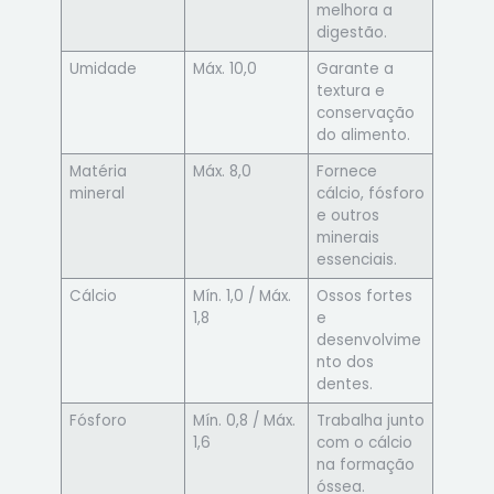
melhora a
digestão.
Umidade
Máx. 10,0
Garante a
textura e
conservação
do alimento.
Matéria
Máx. 8,0
Fornece
mineral
cálcio, fósforo
e outros
minerais
essenciais.
Cálcio
Mín. 1,0 / Máx.
Ossos fortes
1,8
e
desenvolvime
nto dos
dentes.
Fósforo
Mín. 0,8 / Máx.
Trabalha junto
1,6
com o cálcio
na formação
óssea.