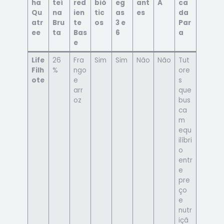
ha
teí
red
bió
eg
ant
A
ca
Qu
na
ien
tic
as
es
da
atr
Bru
te
os
3 e
Par
ee
ta
Bas
6
a
e
Life
26
Fra
Sim
Sim
Não
Não
Tut
Filh
%
ngo
ore
ote
e
s
arr
que
oz
bus
ca
m
equ
ilíbri
o
entr
e
pre
ço
e
nutr
içã