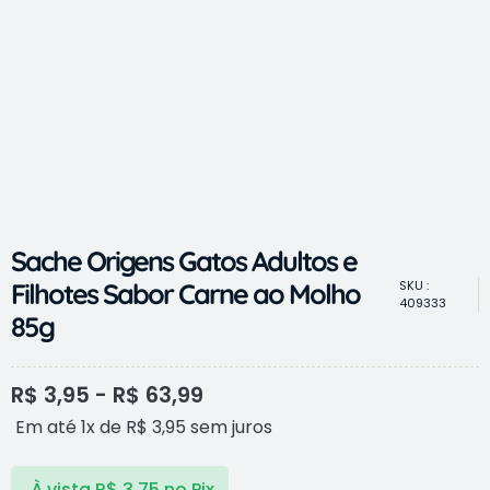
Sache Origens Gatos Adultos e
Filhotes Sabor Carne ao Molho
SKU :
409333
85g
R$
3,95
-
R$
63,99
Em até 1x de
R$
3,95
sem juros
À vista
R$
3,75
no Pix