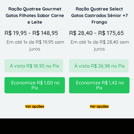
Ração Quatree Gourmet
Ração Quatree Select
Gatos Filhotes Sabor Carne
Gatos Castrados Sênior +7
e Leite
Frango
R$
19,95
-
R$
148,95
R$
28,40
-
R$
175,65
Em até 1x de
R$
19,95
sem
Em até 1x de
R$
28,40
sem
juros
juros
À vista
R$
18,95
no Pix
À vista
R$
26,98
no Pix
Economize
R$
1,00
no
Economize
R$
1,42
no
Pix
Pix
Ver opções
Ver opções