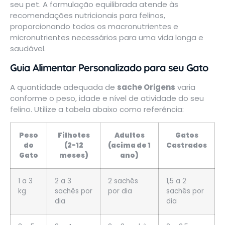
seu pet. A formulação equilibrada atende às
recomendações nutricionais para felinos,
proporcionando todos os macronutrientes e
micronutrientes necessários para uma vida longa e
saudável.
Guia Alimentar Personalizado para seu Gato
A quantidade adequada de
sache Origens
varia
conforme o peso, idade e nível de atividade do seu
felino. Utilize a tabela abaixo como referência:
Peso
Filhotes
Adultos
Gatos
do
(2-12
(acima de 1
Castrados
Gato
meses)
ano)
1 a 3
2 a 3
2 sachês
1,5 a 2
kg
sachês por
por dia
sachês por
dia
dia