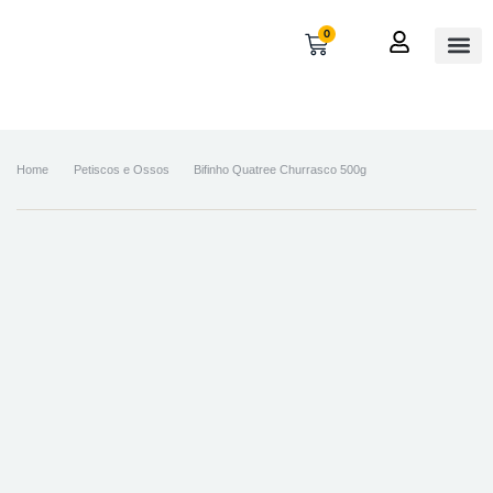
0
OUTROS
MINHA 
Home
Petiscos e Ossos
Bifinho Quatree Churrasco 500g