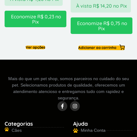
À vista
R$
14,20
no Pix
Economize
R$
0,23
no
Pix
Economize
R$
0,75
no
Pix
Ver opções
Adicionar ao carrinho
Mais do que um pet shop, somos parceiros no cuidado do seu
pet. Selecionamos produtos de qualidade, oferecemos um
atendimento atencioso e entregamos tudo com rapidez e
segurança.
Categorias
Ajuda
Cães
Minha Conta