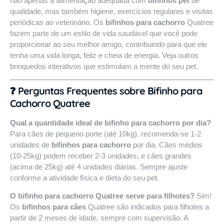
não apenas a alimentação adequada com
bifinhos pet
de
qualidade, mas também higiene, exercícios regulares e visitas
periódicas ao veterinário. Os
bifinhos para cachorro
Quatree
fazem parte de um estilo de vida saudável que você pode
proporcionar ao seu melhor amigo, contribuindo para que ele
tenha uma vida longa, feliz e cheia de energia. Veja outros
brinquedos interativos
que estimulam a mente do seu pet.
❓ Perguntas Frequentes sobre Bifinho para
Cachorro Quatree
Qual a quantidade ideal de bifinho para cachorro por dia?
Para cães de pequeno porte (até 10kg), recomenda-se 1-2
unidades de
bifinhos para cachorro
por dia. Cães médios
(10-25kg) podem receber 2-3 unidades, e cães grandes
(acima de 25kg) até 4 unidades diárias. Sempre ajuste
conforme a atividade física e dieta do seu pet.
O bifinho para cachorro Quatree serve para filhotes?
Sim!
Os
bifinhos para cães
Quatree são indicados para filhotes a
partir de 2 meses de idade, sempre com supervisão. A