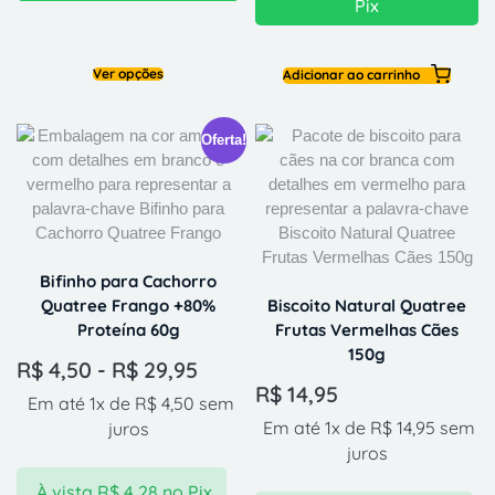
Pix
Ver opções
Adicionar ao carrinho
Oferta!
Bifinho para Cachorro
Quatree Frango +80%
Biscoito Natural Quatree
Proteína 60g
Frutas Vermelhas Cães
150g
R$
4,50
-
R$
29,95
R$
14,95
Em até 1x de
R$
4,50
sem
Em até 1x de
R$
14,95
sem
juros
juros
À vista
R$
4,28
no Pix