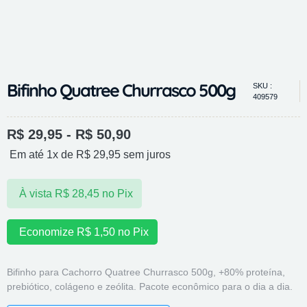
Bifinho Quatree Churrasco 500g
SKU :
409579
R$
29,95
-
R$
50,90
Em até 1x de
R$
29,95
sem juros
À vista
R$
28,45
no Pix
Economize
R$
1,50
no Pix
Bifinho para Cachorro Quatree Churrasco 500g, +80% proteína,
prebiótico, colágeno e zeólita. Pacote econômico para o dia a dia.