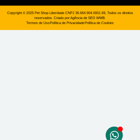
Copyright © 2025 Pet Shop Liberdade CNPJ 36.664.904.0001.69, Todos os direitos
reservados. Criado por Agência de SEO WWB.
Termos de Uso
Política de Privacidade
Política de Cookies