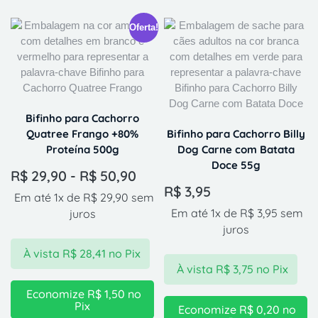
Oferta!
Bifinho para Cachorro
Quatree Frango +80%
Bifinho para Cachorro Billy
Proteína 500g
Dog Carne com Batata
Doce 55g
R$
29,90
-
R$
50,90
R$
3,95
Em até 1x de
R$
29,90
sem
Em até 1x de
R$
3,95
sem
juros
juros
À vista
R$
28,41
no Pix
À vista
R$
3,75
no Pix
Economize
R$
1,50
no
Pix
Economize
R$
0,20
no