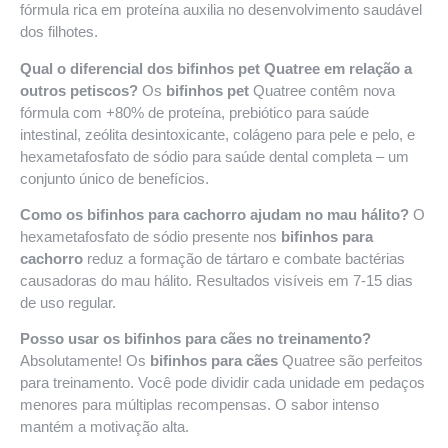
fórmula rica em proteína auxilia no desenvolvimento saudável
dos filhotes.
Qual o diferencial dos bifinhos pet Quatree em relação a
outros petiscos?
Os
bifinhos pet
Quatree contêm nova
fórmula com +80% de proteína, prebiótico para saúde
intestinal, zeólita desintoxicante, colágeno para pele e pelo, e
hexametafosfato de sódio para saúde dental completa – um
conjunto único de benefícios.
Como os bifinhos para cachorro ajudam no mau hálito?
O
hexametafosfato de sódio presente nos
bifinhos para
cachorro
reduz a formação de tártaro e combate bactérias
causadoras do mau hálito. Resultados visíveis em 7-15 dias
de uso regular.
Posso usar os bifinhos para cães no treinamento?
Absolutamente! Os
bifinhos para cães
Quatree são perfeitos
para treinamento. Você pode dividir cada unidade em pedaços
menores para múltiplas recompensas. O sabor intenso
mantém a motivação alta.