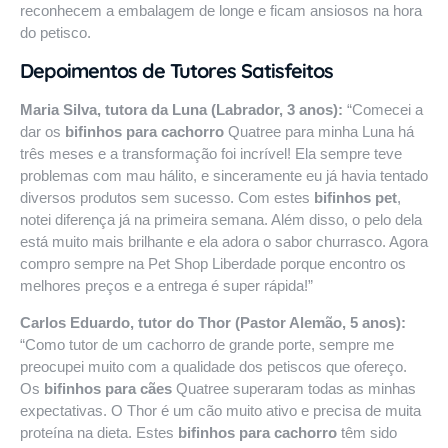
reconhecem a embalagem de longe e ficam ansiosos na hora
do petisco.
Depoimentos de Tutores Satisfeitos
Maria Silva, tutora da Luna (Labrador, 3 anos):
“Comecei a
dar os
bifinhos para cachorro
Quatree para minha Luna há
três meses e a transformação foi incrível! Ela sempre teve
problemas com mau hálito, e sinceramente eu já havia tentado
diversos produtos sem sucesso. Com estes
bifinhos pet
,
notei diferença já na primeira semana. Além disso, o pelo dela
está muito mais brilhante e ela adora o sabor churrasco. Agora
compro sempre na
Pet Shop Liberdade
porque encontro os
melhores preços e a entrega é super rápida!”
Carlos Eduardo, tutor do Thor (Pastor Alemão, 5 anos):
“Como tutor de um cachorro de grande porte, sempre me
preocupei muito com a qualidade dos petiscos que ofereço.
Os
bifinhos para cães
Quatree superaram todas as minhas
expectativas. O Thor é um cão muito ativo e precisa de muita
proteína na dieta. Estes
bifinhos para cachorro
têm sido