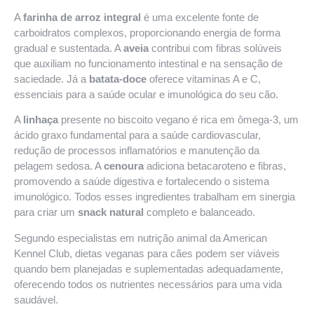
A
farinha de arroz integral
é uma excelente fonte de
carboidratos complexos, proporcionando energia de forma
gradual e sustentada. A
aveia
contribui com fibras solúveis
que auxiliam no funcionamento intestinal e na sensação de
saciedade. Já a
batata-doce
oferece vitaminas A e C,
essenciais para a saúde ocular e imunológica do seu cão.
A
linhaça
presente no biscoito vegano é rica em ômega-3, um
ácido graxo fundamental para a saúde cardiovascular,
redução de processos inflamatórios e manutenção da
pelagem sedosa. A
cenoura
adiciona betacaroteno e fibras,
promovendo a saúde digestiva e fortalecendo o sistema
imunológico. Todos esses ingredientes trabalham em sinergia
para criar um
snack natural
completo e balanceado.
Segundo especialistas em nutrição animal da
American
Kennel Club
, dietas veganas para cães podem ser viáveis
quando bem planejadas e suplementadas adequadamente,
oferecendo todos os nutrientes necessários para uma vida
saudável.