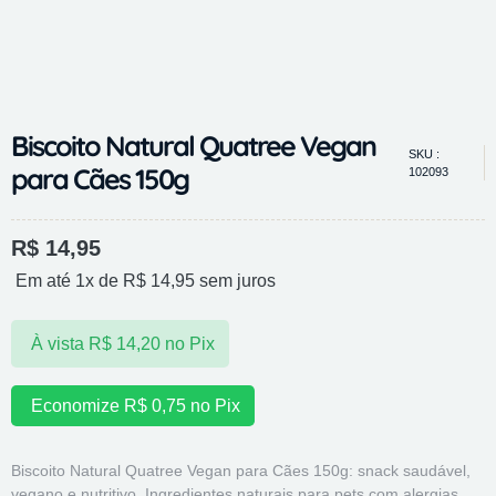
Biscoito Natural Quatree Vegan
SKU :
para Cães 150g
102093
R$
14,95
Em até 1x de
R$
14,95
sem juros
À vista
R$
14,20
no Pix
Economize
R$
0,75
no Pix
Biscoito Natural Quatree Vegan para Cães 150g: snack saudável,
vegano e nutritivo. Ingredientes naturais para pets com alergias.