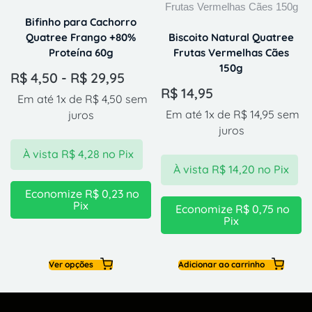
Bifinho para Cachorro
Quatree Frango +80%
Biscoito Natural Quatree
Proteína 60g
Frutas Vermelhas Cães
150g
R$
4,50
-
R$
29,95
R$
14,95
Em até 1x de
R$
4,50
sem
Em até 1x de
R$
14,95
sem
juros
juros
À vista
R$
4,28
no Pix
À vista
R$
14,20
no Pix
Economize
R$
0,23
no
Pix
Economize
R$
0,75
no
Pix
Ver opções
Adicionar ao carrinho