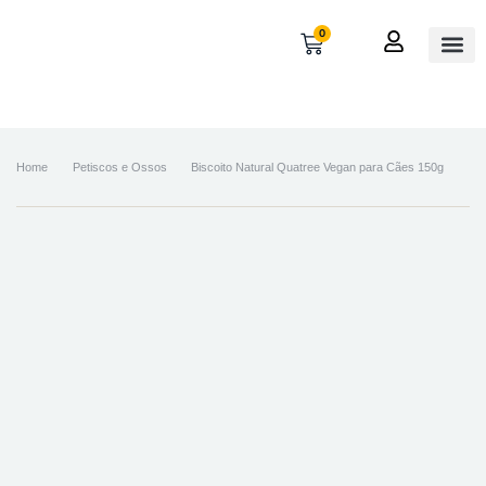
0
OUTROS
MINHA 
Home
Petiscos e Ossos
Biscoito Natural Quatree Vegan para Cães 150g