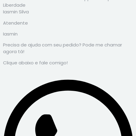
Iasmin Silva
Atendente
Iasmin
Precisa de ajuda com seu pedido? Pode me chamar
agora tá!
Clique abaixo e fale comigo!