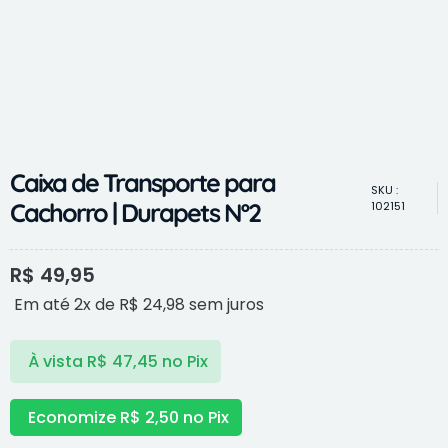
Caixa de Transporte para
SKU :
Cachorro | Durapets Nº2
102151
R$
49,95
Em até 2x de
R$
24,98
sem juros
À vista
R$
47,45
no Pix
Economize
R$
2,50
no Pix