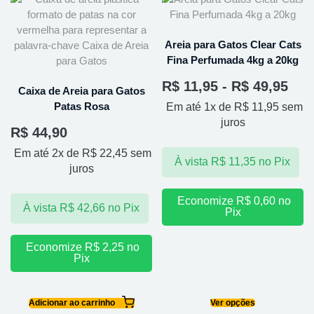
Areia para Gatos Clear Cats
Fina Perfumada 4kg a 20kg
R$
11,95
-
R$
49,95
Caixa de Areia para Gatos
Patas Rosa
Em até 1x de
R$
11,95
sem
juros
R$
44,90
Em até 2x de
R$
22,45
sem
À vista
R$
11,35
no Pix
juros
Economize
R$
0,60
no
À vista
R$
42,66
no Pix
Pix
Economize
R$
2,25
no
Pix
Adicionar ao carrinho
Ver opções