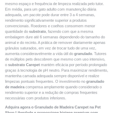
mesmo espaço e frequência de limpeza realizada pelo tutor.
Em média, para um gato adulto com manutenção diária
adequada, um pacote pode durar entre 3 a 4 semanas,
rendimento significativamente superior a produtos
convencionais. Roedores e coelhos consomem menor
quantidade do
substrato
, fazendo com que a mesma
embalagem dure até 6 semanas dependendo do tamanho do
animal e do recinto. A prática de remover diariamente apenas
grânulos saturados, em vez de trocar tudo de uma vez,
aumenta consideravelmente a vida útil do
granulado
. Tutores
de múltiplos pets descobrem que mesmo com uso intensivo,
o
substrato Carepet
mantém eficácia por período prolongado
graças à tecnologia de pH neutro. Para maximizar rendimento,
mantenha camada adequada sempre disponível e realize
limpezas pontuais frequentes. O investimento no
granulado
de madeira
compensa amplamente quando considerado o
rendimento superior e a redução de compras frequentes
necessárias com produtos inferiores.
Adquira agora o Granulado de Madeira Carepet na
Pet
Shop Liberdade
e proporcione higiene premium com