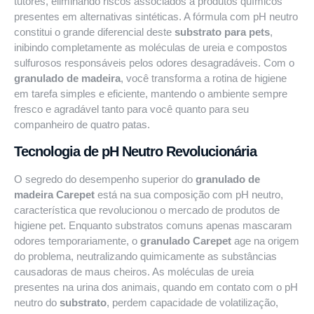
tutores, eliminando riscos associados a produtos químicos
presentes em alternativas sintéticas. A fórmula com pH neutro
constitui o grande diferencial deste
substrato para pets
,
inibindo completamente as moléculas de ureia e compostos
sulfurosos responsáveis pelos odores desagradáveis. Com o
granulado de madeira
, você transforma a rotina de higiene
em tarefa simples e eficiente, mantendo o ambiente sempre
fresco e agradável tanto para você quanto para seu
companheiro de quatro patas.
Tecnologia de pH Neutro Revolucionária
O segredo do desempenho superior do
granulado de
madeira Carepet
está na sua composição com pH neutro,
característica que revolucionou o mercado de produtos de
higiene pet. Enquanto substratos comuns apenas mascaram
odores temporariamente, o
granulado Carepet
age na origem
do problema, neutralizando quimicamente as substâncias
causadoras de maus cheiros. As moléculas de ureia
presentes na urina dos animais, quando em contato com o pH
neutro do
substrato
, perdem capacidade de volatilização,