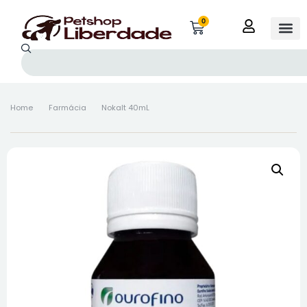
0
Home
Farmácia
Nokalt 40mL