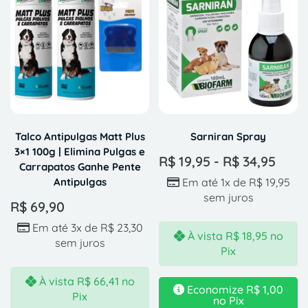
Talco Antipulgas Matt Plus
Sarniran Spray
3×1 100g | Elimina Pulgas e
R$
19,95
-
R$
34,95
Carrapatos Ganhe Pente
Antipulgas
Em até 1x de
R$
19,95
sem juros
R$
69,90
Em até 3x de
R$
23,30
À vista
R$
18,95
no
sem juros
Pix
À vista
R$
66,41
no
Economize
R$
1,00
Pix
no Pix