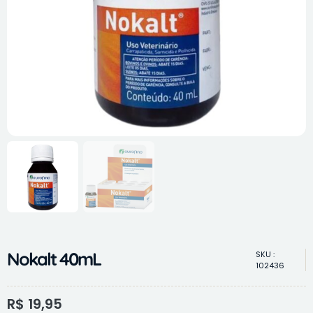
Nokalt 40mL
SKU :
102436
R$
19,95