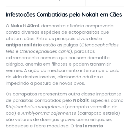
Infestações Combatidas pelo Nokalt em Cães
O
Nokalt 40mL
demonstra eficácia comprovada
contra diversas espécies de ectoparasitas que
afetam cães. Entre os principais alvos deste
antiparasitário
estão as pulgas (
Ctenocephalides
felis
e
Ctenocephalides canis
), parasitas
extremamente comuns que causam dermatite
alérgica, anemia em filhotes e podem transmitir
vermes. A ação do medicamento interrompe o ciclo
de vida destes insetos, eliminando adultos e
impedindo a postura de novos ovos.
Os carrapatos representam outra classe importante
de parasitas combatidos pelo
Nokalt
. Espécies como
Rhipicephalus sanguineus
(carrapato vermelho do
cão) e
Amblyomma cajennense
(carrapato estrela)
são vetores de doenças graves como erliquiose,
babesiose e febre maculosa. O
tratamento