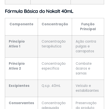
Fórmula Básica do Nokalt 40mL
Componente
Concentração
Função
Principal
Princípio
Concentração
Ação contra
Ativo 1
terapêutica
pulgas e
carrapatos
Princípio
Concentração
Combate
Ativo 2
específica
ácaros e
sarnas
Excipientes
Q.s.p. 40mL
Veículo e
estabilizantes
Conservantes
Concentração
Preservação
adequada
do produto