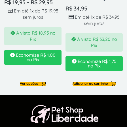
R$
19,95
-
R$
29,95
R$
34,95
Em até 1x de
R$
19,95
sem juros
Em até 1x de
R$
34,95
sem juros
À vista
R$
18,95
no
Pix
À vista
R$
33,20
no
Pix
Economize
R$
1,00
no Pix
Economize
R$
1,75
no Pix
Ver opções
Adicionar ao carrinho