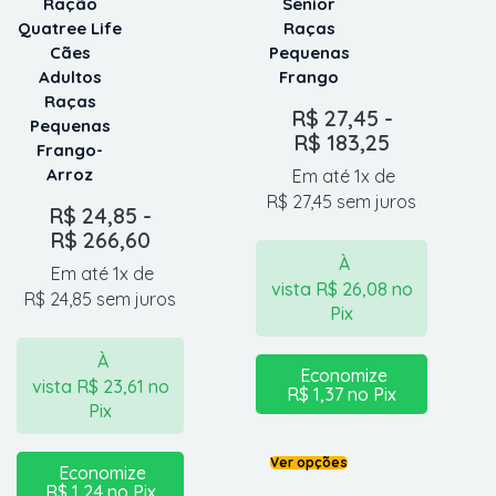
Ração
Sênior
Quatree Life
Raças
Cães
Pequenas
Adultos
Frango
Raças
R$
27,45
-
Pequenas
R$
183,25
Frango-
Arroz
Em até 1x de
R$
27,45
sem juros
R$
24,85
-
R$
266,60
À
Em até 1x de
vista
R$
26,08
no
R$
24,85
sem juros
Pix
À
Economize
vista
R$
23,61
no
R$
1,37
no Pix
Pix
Ver opções
Economize
R$
1,24
no Pix