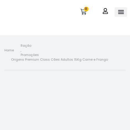
0
OUTROS 
MINHA 
Ração
Home
,
Promoções
Origens Premium Class Cães Adultos 15Kg Carne e Frango