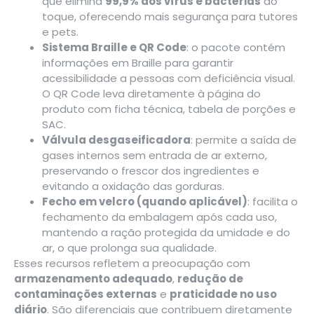
que elimina
99,9% dos vírus e bactérias
ao
toque, oferecendo mais segurança para tutores
e pets.
Sistema Braille e QR Code
: o pacote contém
informações em Braille para garantir
acessibilidade a pessoas com deficiência visual.
O QR Code leva diretamente à página do
produto com ficha técnica, tabela de porções e
SAC.
Válvula desgaseificadora
: permite a saída de
gases internos sem entrada de ar externo,
preservando o frescor dos ingredientes e
evitando a oxidação das gorduras.
Fecho em velcro (quando aplicável)
: facilita o
fechamento da embalagem após cada uso,
mantendo a ração protegida da umidade e do
ar, o que prolonga sua qualidade.
Esses recursos refletem a preocupação com
armazenamento adequado
,
redução de
contaminações externas
e
praticidade no uso
diário
. São diferenciais que contribuem diretamente