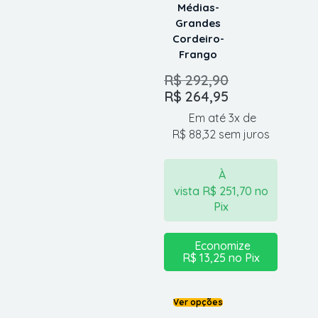
Médias-
Grandes
Cordeiro-
Frango
R$
292,90
R$
264,95
Em até 3x de
R$
88,32
sem juros
À
vista
R$
251,70
no
Pix
Economize
R$
13,25
no Pix
Ver opções