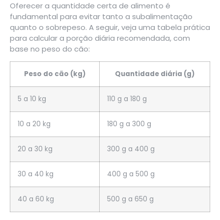
Oferecer a quantidade certa de alimento é
fundamental para evitar tanto a subalimentação
quanto o sobrepeso. A seguir, veja uma tabela prática
para calcular a porção diária recomendada, com
base no peso do cão:
Peso do cão (kg)
Quantidade diária (g)
5 a 10 kg
110 g a 180 g
10 a 20 kg
180 g a 300 g
20 a 30 kg
300 g a 400 g
30 a 40 kg
400 g a 500 g
40 a 60 kg
500 g a 650 g