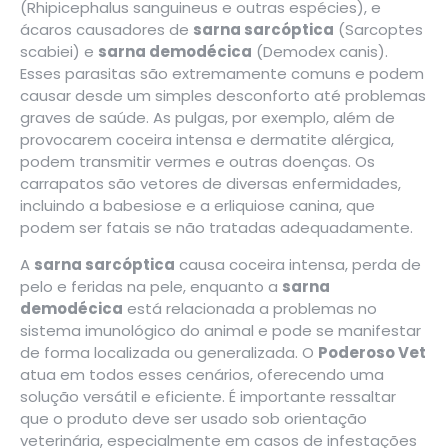
(Rhipicephalus sanguineus e outras espécies), e
ácaros causadores de
sarna sarcóptica
(Sarcoptes
scabiei) e
sarna demodécica
(Demodex canis).
Esses parasitas são extremamente comuns e podem
causar desde um simples desconforto até problemas
graves de saúde. As pulgas, por exemplo, além de
provocarem coceira intensa e dermatite alérgica,
podem transmitir vermes e outras doenças. Os
carrapatos são vetores de diversas enfermidades,
incluindo a babesiose e a erliquiose canina, que
podem ser fatais se não tratadas adequadamente.
A
sarna sarcóptica
causa coceira intensa, perda de
pelo e feridas na pele, enquanto a
sarna
demodécica
está relacionada a problemas no
sistema imunológico do animal e pode se manifestar
de forma localizada ou generalizada. O
Poderoso Vet
atua em todos esses cenários, oferecendo uma
solução versátil e eficiente. É importante ressaltar
que o produto deve ser usado sob orientação
veterinária, especialmente em casos de infestações