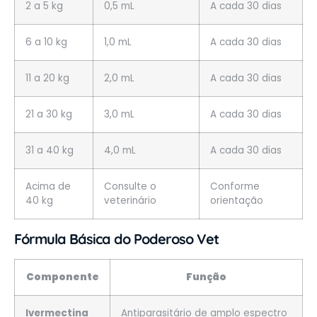
2 a 5 kg
0,5 mL
A cada 30 dias
6 a 10 kg
1,0 mL
A cada 30 dias
11 a 20 kg
2,0 mL
A cada 30 dias
21 a 30 kg
3,0 mL
A cada 30 dias
31 a 40 kg
4,0 mL
A cada 30 dias
Acima de
Consulte o
Conforme
40 kg
veterinário
orientação
Fórmula Básica do Poderoso Vet
Componente
Função
Ivermectina
Antiparasitário de amplo espectro