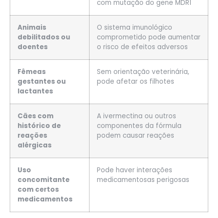
com mutação do gene MDR1
Animais
O sistema imunológico
debilitados ou
comprometido pode aumentar
doentes
o risco de efeitos adversos
Fêmeas
Sem orientação veterinária,
gestantes ou
pode afetar os filhotes
lactantes
Cães com
A ivermectina ou outros
histórico de
componentes da fórmula
reações
podem causar reações
alérgicas
Uso
Pode haver interações
concomitante
medicamentosas perigosas
com certos
medicamentos