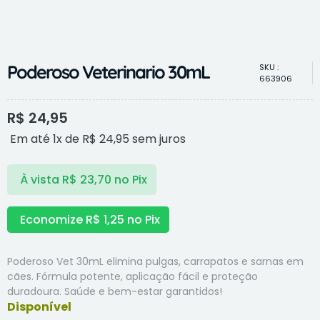
Poderoso Veterinario 30mL
SKU :
663906
R$
24,95
Em até 1x de
R$
24,95
sem juros
À vista
R$
23,70
no Pix
Economize
R$
1,25
no Pix
Poderoso Vet 30mL elimina pulgas, carrapatos e sarnas em
cães. Fórmula potente, aplicação fácil e proteção
duradoura. Saúde e bem-estar garantidos!