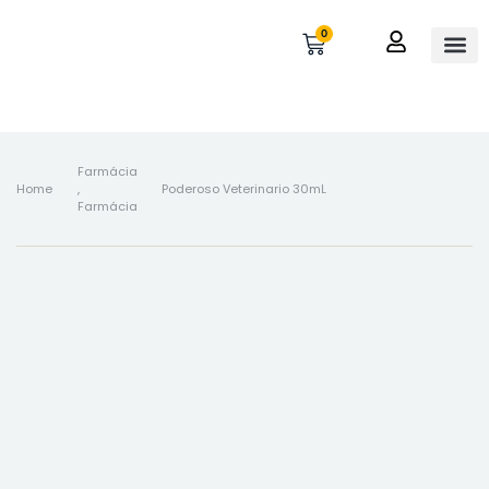
0
OUTROS 
MINHA 
Farmácia
Home
,
Poderoso Veterinario 30mL
Farmácia