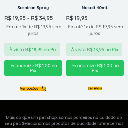
Sarniran Spray
Nokalt 40mL
R$
19,95
-
R$
34,95
R$
19,95
Em até 1x de
R$
19,95
sem
Em até 1x de
R$
19,95
sem
juros
juros
À vista
R$
18,95
no Pix
À vista
R$
18,95
no Pix
Economize
R$
1,00
no
Economize
R$
1,00
no
Pix
Pix
Ver opções
Ler mais
Mais do que um pet shop, somos parceiros no cuidado do
seu pet. Selecionamos produtos de qualidade, oferecemos