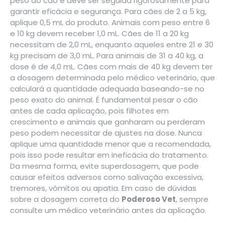
peso do cão e deve ser seguida rigorosamente para
garantir eficácia e segurança. Para cães de 2 a 5 kg,
aplique 0,5 mL do produto. Animais com peso entre 6
e 10 kg devem receber 1,0 mL. Cães de 11 a 20 kg
necessitam de 2,0 mL, enquanto aqueles entre 21 e 30
kg precisam de 3,0 mL. Para animais de 31 a 40 kg, a
dose é de 4,0 mL. Cães com mais de 40 kg devem ter
a dosagem determinada pelo médico veterinário, que
calculará a quantidade adequada baseando-se no
peso exato do animal. É fundamental pesar o cão
antes de cada aplicação, pois filhotes em
crescimento e animais que ganharam ou perderam
peso podem necessitar de ajustes na dose. Nunca
aplique uma quantidade menor que a recomendada,
pois isso pode resultar em ineficácia do tratamento.
Da mesma forma, evite superdosagem, que pode
causar efeitos adversos como salivação excessiva,
tremores, vômitos ou apatia. Em caso de dúvidas
sobre a dosagem correta do
Poderoso Vet
, sempre
consulte um médico veterinário antes da aplicação.