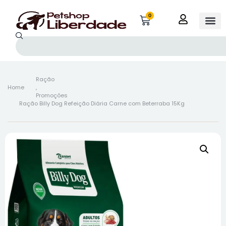
0
Ração
Home
,
Promoções
Ração Billy Dog Refeição Diária Carne com Beterraba 15Kg