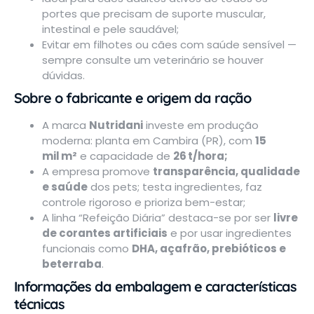
portes que precisam de suporte muscular,
intestinal e pele saudável;
Evitar em filhotes ou cães com saúde sensível —
sempre consulte um veterinário se houver
dúvidas.
Sobre o fabricante e origem da ração
A marca
Nutridani
investe em produção
moderna: planta em Cambira (PR), com
15
mil m²
e capacidade de
26 t/hora;
A empresa promove
transparência, qualidade
e saúde
dos pets; testa ingredientes, faz
controle rigoroso e prioriza bem-estar;
A linha “Refeição Diária” destaca-se por ser
livre
de corantes artificiais
e por usar ingredientes
funcionais como
DHA, açafrão, prebióticos e
beterraba
.
Informações da embalagem e características
técnicas