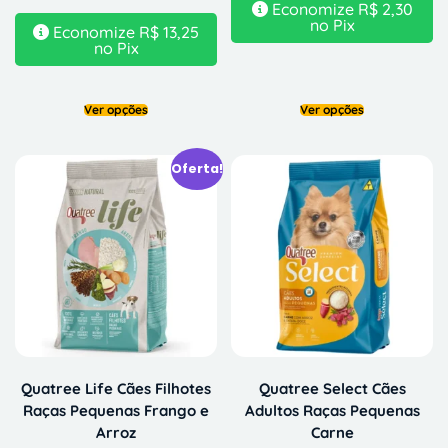
Economize
R$
2,30
no Pix
Economize
R$
13,25
no Pix
Ver opções
Ver opções
Oferta!
Quatree Life Cães Filhotes
Quatree Select Cães
Raças Pequenas Frango e
Adultos Raças Pequenas
Arroz
Carne