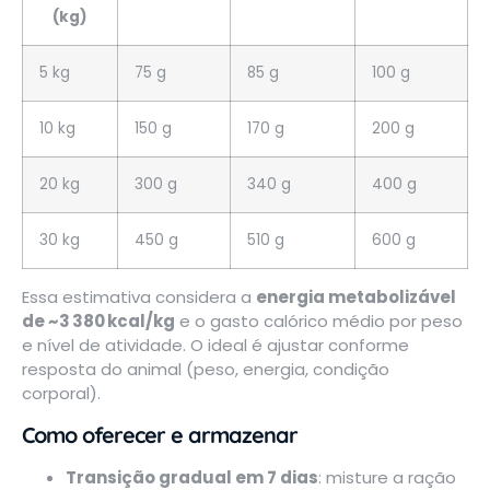
(kg)
5 kg
75 g
85 g
100 g
10 kg
150 g
170 g
200 g
20 kg
300 g
340 g
400 g
30 kg
450 g
510 g
600 g
Essa estimativa considera a
energia metabolizável
de ~3 380 kcal/kg
e o gasto calórico médio por peso
e nível de atividade. O ideal é ajustar conforme
resposta do animal (peso, energia, condição
corporal).
Como oferecer e armazenar
Transição gradual em 7 dias
: misture a ração