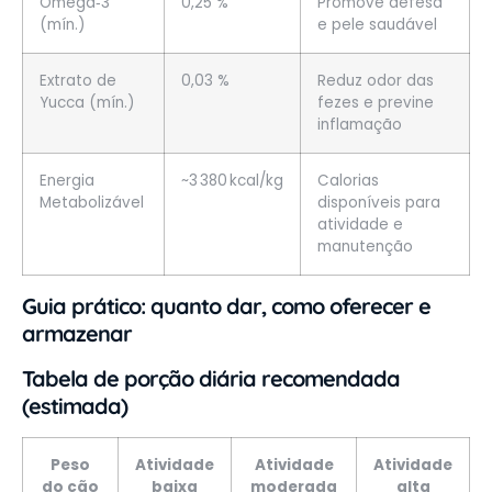
Ômega‑3
0,25 %
Promove defesa
(mín.)
e pele saudável
Extrato de
0,03 %
Reduz odor das
Yucca (mín.)
fezes e previne
inflamação
Energia
~3 380 kcal/kg
Calorias
Metabolizável
disponíveis para
atividade e
manutenção
Guia prático: quanto dar, como oferecer e
armazenar
Tabela de porção diária recomendada
(estimada)
Peso
Atividade
Atividade
Atividade
do cão
baixa
moderada
alta