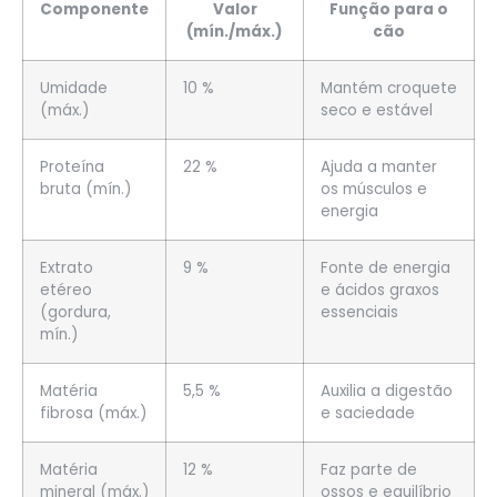
Componente
Valor
Função para o
(mín./máx.)
cão
Umidade
10 %
Mantém croquete
(máx.)
seco e estável
Proteína
22 %
Ajuda a manter
bruta (mín.)
os músculos e
energia
Extrato
9 %
Fonte de energia
etéreo
e ácidos graxos
(gordura,
essenciais
mín.)
Matéria
5,5 %
Auxilia a digestão
fibrosa (máx.)
e saciedade
Matéria
12 %
Faz parte de
mineral (máx.)
ossos e equilíbrio