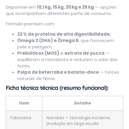
Disponível em
10,1 kg, 15 kg, 20 kg e 25 kg
— opções
que acompanham diferentes perfis de consumo.
Fórmula premium com:
22 % de proteína de alta digestibilidade;
Ômega 3 (DHA) e Ômega 6
, que favorecem
pele e pelagem;
Prebióticos (MOS)
e
extrato de yucca
—
equilibram a microbiota e reduzem o odor das
fezes;
Polpa de beterraba e batata-doce
— fontes
naturais de fibras.
Ficha técnica técnica (resumo funcional):
Item
Detalhe
Fabricante
Nutridani — tecnologia moderna,
produção em larga escala