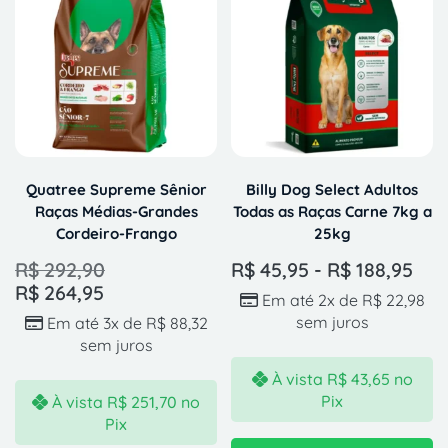
Quatree Supreme Sênior
Billy Dog Select Adultos
Raças Médias-Grandes
Todas as Raças Carne 7kg a
Cordeiro-Frango
25kg
R$
292,90
R$
45,95
-
R$
188,95
R$
264,95
Em até 2x de
R$
22,98
sem juros
Em até 3x de
R$
88,32
sem juros
À vista
R$
43,65
no
Pix
À vista
R$
251,70
no
Pix