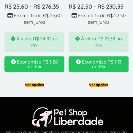
R$
25,60
-
R$
276,35
R$
22,50
-
R$
230,35
Em até 1x de
R$
25,60
Em até 1x de
R$
22,50
sem juros
sem juros
À vista
R$
24,32
no
À vista
R$
21,38
no
Pix
Pix
Economize
R$
1,28
Economize
R$
1,13
no Pix
no Pix
Ver opções
Ver opções
Mais do que um pet shop, somos parceiros no cuidado do