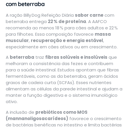
com beterraba
A ração Billy Dog Refeição Diária
sabor carne
com
beterraba entrega
22 % de proteína
. A AAFCO
recomenda ao menos 18 % para cães adultos e 22 %
para filhotes
.
Essa composição favorece
massa
muscular
,
recuperação e energia estável
,
especialmente em cães ativos ou em crescimento.
A
beterraba
traz
fibras solúveis e insolúveis
que
melhoram a consistência das fezes e contribuem
para a saúde intestinal
.
Estudos apontam que fibras
fermentáveis, como as da beterraba, geram ácidos
graxos de cadeia curta (SCFAs). Esses nutrientes
alimentam as células da parede intestinal e ajudam a
manter a função digestiva e o sistema imunológico
ativo.
A inclusão de
prebióticos como MOS
(mannanoligosacarídeos)
favorece o crescimento
de bactérias benéficas no intestino e limita bactérias