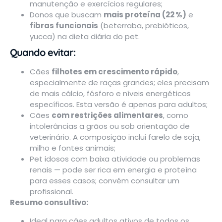
manutenção e exercícios regulares;
Donos que buscam
mais proteína (22 %)
e
fibras funcionais
(beterraba, prebióticos,
yucca) na dieta diária do pet.
Quando evitar:
Cães
filhotes em crescimento rápido
,
especialmente de raças grandes; eles precisam
de mais cálcio, fósforo e níveis energéticos
específicos. Esta versão é apenas para adultos;
Cães
com restrições alimentares
, como
intolerâncias a grãos ou sob orientação de
veterinário. A composição inclui farelo de soja,
milho e fontes animais;
Pet idosos com baixa atividade ou problemas
renais — pode ser rica em energia e proteína
para esses casos; convém consultar um
profissional.
Resumo consultivo:
Ideal para cães adultos ativos de todos os