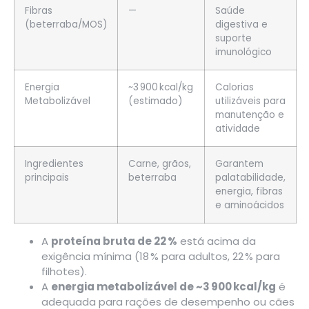
Fibras
—
Saúde
(beterraba/MOS)
digestiva e
suporte
imunológico
Energia
~3 900 kcal/kg
Calorias
Metabolizável
(estimado)
utilizáveis para
manutenção e
atividade
Ingredientes
Carne, grãos,
Garantem
principais
beterraba
palatabilidade,
energia, fibras
e aminoácidos
A
proteína bruta de 22 %
está acima da
exigência mínima (18 % para adultos, 22 % para
filhotes)
.
A
energia metabolizável de ~3 900 kcal/kg
é
adequada para rações de desempenho ou cães