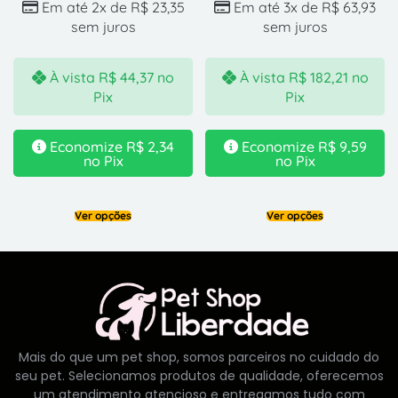
Em até 2x de
R$
23,35
Em até 3x de
R$
63,93
sem juros
sem juros
À vista
R$
44,37
no
À vista
R$
182,21
no
Pix
Pix
Economize
R$
2,34
Economize
R$
9,59
no Pix
no Pix
Ver opções
Ver opções
Mais do que um pet shop, somos parceiros no cuidado do
seu pet. Selecionamos produtos de qualidade, oferecemos
um atendimento atencioso e entregamos tudo com