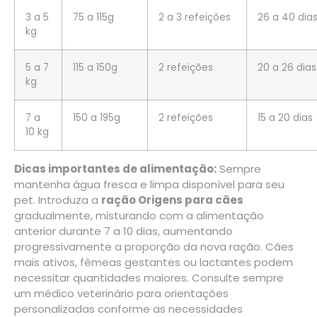
3 a 5
75 a 115g
2 a 3 refeições
26 a 40 dia
kg
5 a 7
115 a 150g
2 refeições
20 a 26 dias
kg
7 a
150 a 195g
2 refeições
15 a 20 dias
10 kg
Dicas importantes de alimentação:
Sempre
mantenha água fresca e limpa disponível para seu
pet. Introduza a
ração Origens para cães
gradualmente, misturando com a alimentação
anterior durante 7 a 10 dias, aumentando
progressivamente a proporção da nova ração. Cães
mais ativos, fêmeas gestantes ou lactantes podem
necessitar quantidades maiores. Consulte sempre
um médico veterinário para orientações
personalizadas conforme as necessidades