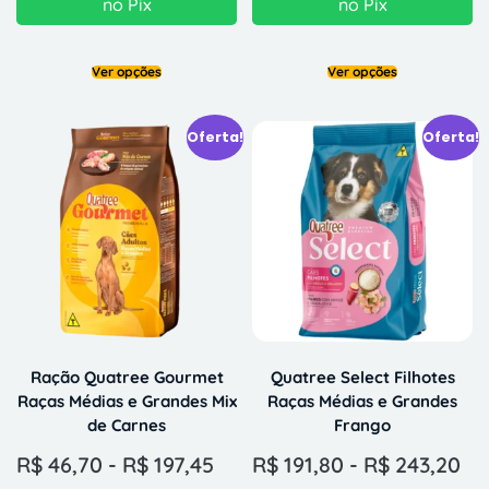
no Pix
no Pix
Ver opções
Ver opções
Oferta!
Oferta!
Ração Quatree Gourmet
Quatree Select Filhotes
Raças Médias e Grandes Mix
Raças Médias e Grandes
de Carnes
Frango
R$
46,70
-
R$
197,45
R$
191,80
-
R$
243,20