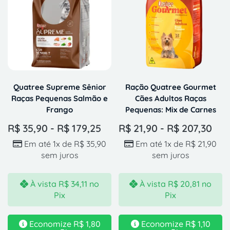
Quatree Supreme Sênior
Ração Quatree Gourmet
Raças Pequenas Salmão e
Cães Adultos Raças
Frango
Pequenas: Mix de Carnes
R$
35,90
-
R$
179,25
R$
21,90
-
R$
207,30
Em até 1x de
R$
35,90
Em até 1x de
R$
21,90
sem juros
sem juros
À vista
R$
34,11
no
À vista
R$
20,81
no
Pix
Pix
Economize
R$
1,80
Economize
R$
1,10