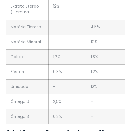
Extrato Etéreo
12%
–
(Gordura)
Matéria Fibrosa
–
4,5%
Matéria Mineral
–
10%
Cálcio
1,2%
1,8%
Fósforo
0,8%
1,2%
Umidade
–
12%
Ômega 6
2,5%
–
Ômega 3
0,3%
–