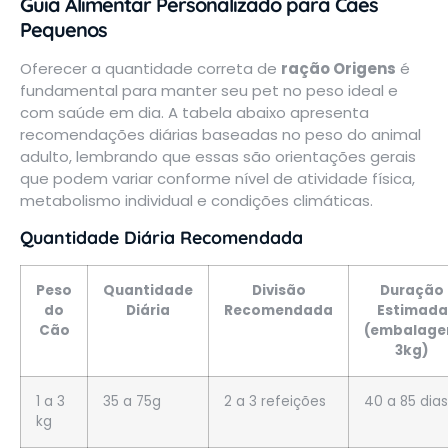
Guia Alimentar Personalizado para Cães
Pequenos
Oferecer a quantidade correta de
ração Origens
é
fundamental para manter seu pet no peso ideal e
com saúde em dia. A tabela abaixo apresenta
recomendações diárias baseadas no peso do animal
adulto, lembrando que essas são orientações gerais
que podem variar conforme nível de atividade física,
metabolismo individual e condições climáticas.
Quantidade Diária Recomendada
Peso
Quantidade
Divisão
Duração
do
Diária
Recomendada
Estimada
Cão
(embalag
3kg)
1 a 3
35 a 75g
2 a 3 refeições
40 a 85 dias
kg