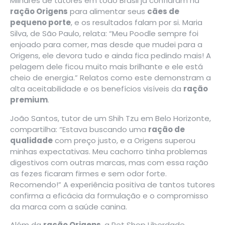
Milhares de tutores em todo Brasil já confiaram na
ração Origens
para alimentar seus
cães de
pequeno porte
, e os resultados falam por si. Maria
Silva, de São Paulo, relata: “Meu Poodle sempre foi
enjoado para comer, mas desde que mudei para a
Origens, ele devora tudo e ainda fica pedindo mais! A
pelagem dele ficou muito mais brilhante e ele está
cheio de energia.” Relatos como este demonstram a
alta aceitabilidade e os benefícios visíveis da
ração
premium
.
João Santos, tutor de um Shih Tzu em Belo Horizonte,
compartilha: “Estava buscando uma
ração de
qualidade
com preço justo, e a Origens superou
minhas expectativas. Meu cachorro tinha problemas
digestivos com outras marcas, mas com essa ração
as fezes ficaram firmes e sem odor forte.
Recomendo!” A experiência positiva de tantos tutores
confirma a eficácia da formulação e o compromisso
da marca com a saúde canina.
Além da
ração Origens
, a
Pet Shop Liberdade