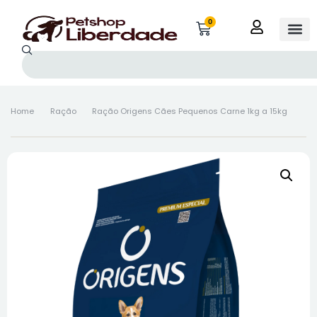
0
Home
Ração
Ração Origens Cães Pequenos Carne 1kg a 15kg