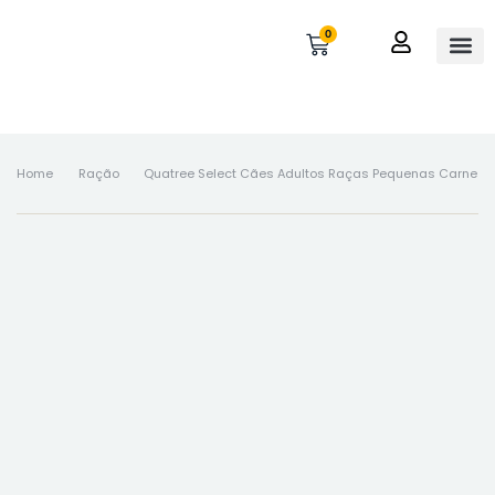
0
OUTROS 
MINHA 
Home
Ração
Quatree Select Cães Adultos Raças Pequenas Carne