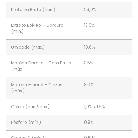
Proteína Bruta (mín.)
26,0%
Extrato Etéreo – Gordura
13,0%
(mín.)
Umidade (máx.)
10,0%
Matéria Fibrosa – Fibra Bruta
3,5%
(máx.)
Matéria Mineral – Cinzas
8,0%
(máx.)
Cálcio (mín./máx.)
1,0% / 1,6%
Fósforo (mín.)
0,8%