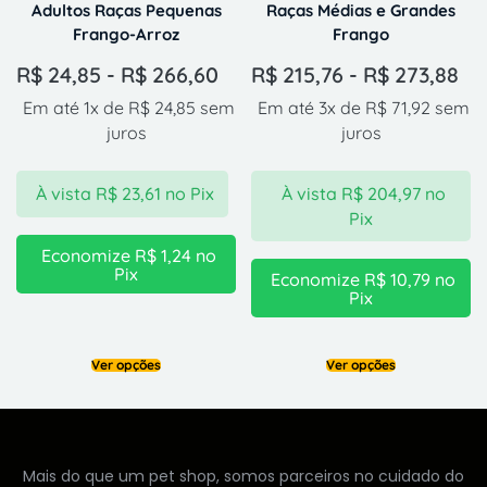
Adultos Raças Pequenas
Raças Médias e Grandes
Frango-Arroz
Frango
R$
24,85
-
R$
266,60
R$
215,76
-
R$
273,88
Em até 1x de
R$
24,85
sem
Em até 3x de
R$
71,92
sem
juros
juros
À vista
R$
23,61
no Pix
À vista
R$
204,97
no
Pix
Economize
R$
1,24
no
Pix
Economize
R$
10,79
no
Pix
Ver opções
Ver opções
Mais do que um pet shop, somos parceiros no cuidado do