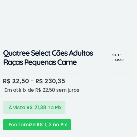
Quatree Select Cães Adultos
SKU :
Raças Pequenas Carne
103598
R$
22,50
-
R$
230,35
Em até 1x de
R$
22,50
sem juros
À vista
R$
21,38
no Pix
Economize
R$
1,13
no Pix