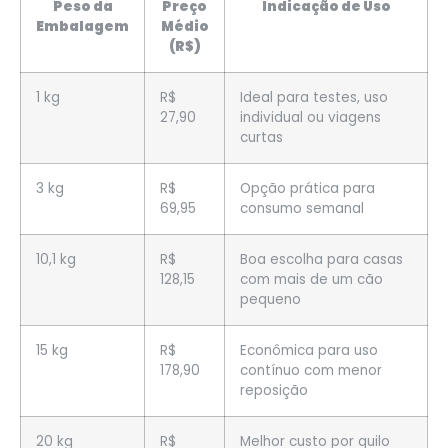
Peso da
Preço
Indicação de Uso
Embalagem
Médio
(R$)
1 kg
R$
Ideal para testes, uso
27,90
individual ou viagens
curtas
3 kg
R$
Opção prática para
69,95
consumo semanal
10,1 kg
R$
Boa escolha para casas
128,15
com mais de um cão
pequeno
15 kg
R$
Econômica para uso
178,90
contínuo com menor
reposição
20 kg
R$
Melhor custo por quilo