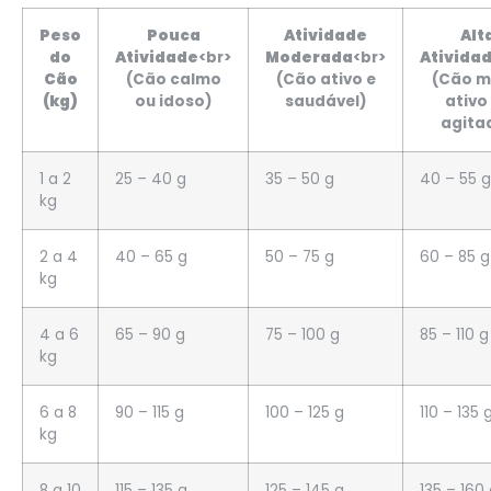
Peso
Pouca
Atividade
Alt
do
Atividade
<br>
Moderada
<br>
Ativida
Cão
(Cão calmo
(Cão ativo e
(Cão m
(kg)
ou idoso)
saudável)
ativo
agita
1 a 2
25 – 40 g
35 – 50 g
40 – 55 g
kg
2 a 4
40 – 65 g
50 – 75 g
60 – 85 g
kg
4 a 6
65 – 90 g
75 – 100 g
85 – 110 g
kg
6 a 8
90 – 115 g
100 – 125 g
110 – 135 
kg
8 a 10
115 – 135 g
125 – 145 g
135 – 160