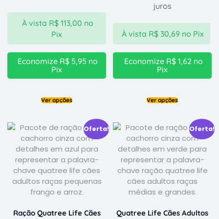
juros
À vista
R$
113,00
no
À vista
R$
30,69
no Pix
Pix
Economize
R$
5,95
no
Economize
R$
1,62
no
Pix
Pix
Ver opções
Ver opções
Oferta!
Oferta!
Ração Quatree Life Cães
Quatree Life Cães Adultos