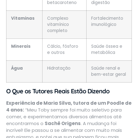
betacaroteno
digestão
Vitaminas
Complexo
Fortalecimento
vitamínico
imunológico
completo
Minerais
Cálcio, fósforo
Saúde óssea e
e outros
metabólica
Água
Hidratação
Saúde renal e
bem-estar geral
O Que os Tutores Reais Estão Dizendo
Experiência de Maria Silva, tutora de um Poodle de
4 anos:
“Meu Toby sempre foi muito seletivo para
comer, e experimentamos diversos alimentos até
encontrarmos o
Sachê Origens
. A mudança foi
incrível! Ele passou a se alimentar com muito mais
entusiasmo, e notei que sua pelagem ficou mais