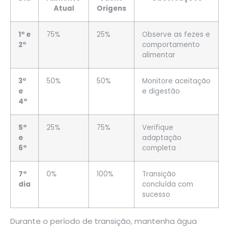
Atual
Origens
1º e
75%
25%
Observe as fezes e
2º
comportamento
alimentar
3º
50%
50%
Monitore aceitação
e
e digestão
4º
5º
25%
75%
Verifique
e
adaptação
6º
completa
7º
0%
100%
Transição
dia
concluída com
sucesso
Durante o período de transição, mantenha água