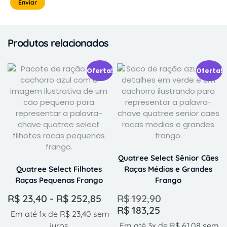
Produtos relacionados
Oferta!
Oferta!
Quatree Select Sênior Cães
Quatree Select Filhotes
Raças Médias e Grandes
Raças Pequenas Frango
Frango
R$
23,40
-
R$
252,85
R$
192,90
R$
183,25
Em até 1x de
R$
23,40
sem
juros
Em até 3x de
R$
61,08
sem