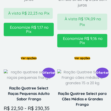
juros
À vista
R$
22,23
no Pix
À vista
R$
174,09
no
Pix
Economize
R$
1,17
no
Pix
Economize
R$
9,16
no
Pix
Ver opções
Ver opções
Oferta!
Oferta!
Ração Quatree Select
Raças Pequenas Adulto
Ração Quatree Select para
Sabor Frango
Cães Médios e Grandes
Frango
R$
22,50
-
R$
230,35