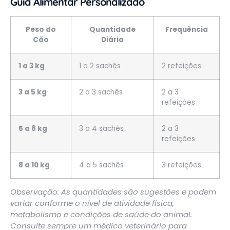
Guia Alimentar Personalizado
Peso do
Quantidade
Frequência
Cão
Diária
1 a 3 kg
1 a 2 sachês
2 refeições
3 a 5 kg
2 a 3 sachês
2 a 3
refeições
5 a 8 kg
3 a 4 sachês
2 a 3
refeições
8 a 10 kg
4 a 5 sachês
3 refeições
Observação: As quantidades são sugestões e podem
variar conforme o nível de atividade física,
metabolismo e condições de saúde do animal.
Consulte sempre um médico veterinário para