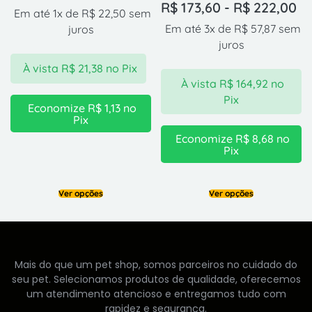
R$
173,60
-
R$
222,00
Em até 1x de
R$
22,50
sem
Em até 3x de
R$
57,87
sem
juros
juros
À vista
R$
21,38
no Pix
À vista
R$
164,92
no
Pix
Economize
R$
1,13
no
Pix
Economize
R$
8,68
no
Pix
Ver opções
Ver opções
Mais do que um pet shop, somos parceiros no cuidado do
seu pet. Selecionamos produtos de qualidade, oferecemos
um atendimento atencioso e entregamos tudo com
rapidez e segurança.