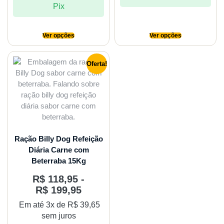
Pix
Ver opções
Ver opções
Oferta!
Ração Billy Dog Refeição
Diária Carne com
Beterraba 15Kg
R$
118,95
-
R$
199,95
Em até 3x de
R$
39,65
sem juros