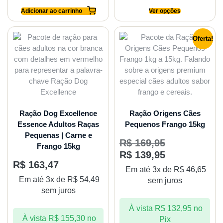
Adicionar ao carrinho
Ver opções
Oferta!
Ração Dog Excellence
Ração Origens Cães
Essence Adultos Raças
Pequenos Frango 15kg
Pequenas | Carne e
R$
169,95
Frango 15kg
R$
139,95
R$
163,47
Em até 3x de
R$
46,65
Em até 3x de
R$
54,49
sem juros
sem juros
À vista
R$
132,95
no
À vista
R$
155,30
no
Pix