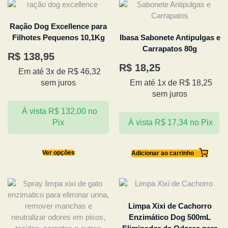
Ração Dog Excellence para
Filhotes Pequenos 10,1Kg
Ibasa Sabonete Antipulgas e
Carrapatos 80g
R$
138,95
R$
18,25
Em até 3x de
R$
46,32
sem juros
Em até 1x de
R$
18,25
sem juros
À vista
R$
132,00
no
Pix
À vista
R$
17,34
no Pix
Ver opções
Adicionar ao carrinho
Limpa Xixi de Cachorro
Enzimático Dog 500mL