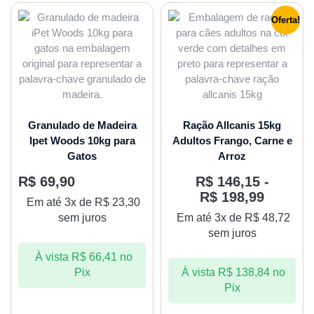
Oferta!
Granulado de Madeira
Ração Allcanis 15kg
Ipet Woods 10kg para
Adultos Frango, Carne e
Gatos
Arroz
R$
69,90
R$
146,15
-
R$
198,99
Em até 3x de
R$
23,30
sem juros
Em até 3x de
R$
48,72
sem juros
À vista
R$
66,41
no
Pix
À vista
R$
138,84
no
Pix