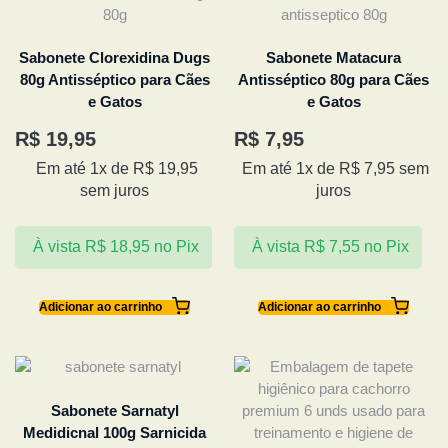
Sabonete Clorexidina Dugs
Sabonete Matacura
80g Antisséptico para Cães
Antisséptico 80g para Cães
e Gatos
e Gatos
R$
19,95
R$
7,95
Em até 1x de
R$
19,95
Em até 1x de
R$
7,95
sem
sem juros
juros
À vista
R$
18,95
no Pix
À vista
R$
7,55
no Pix
Adicionar ao carrinho
Adicionar ao carrinho
Sabonete Sarnatyl
Medidicnal 100g Sarnicida