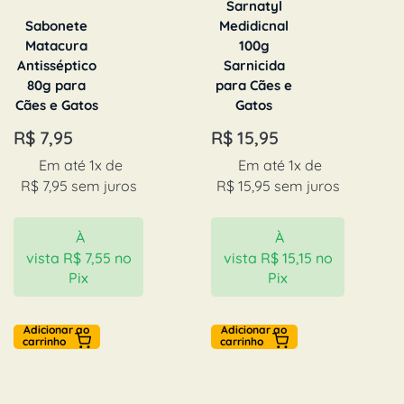
Sarnatyl
Sabonete
Medidicnal
Matacura
100g
Antisséptico
Sarnicida
80g para
para Cães e
Cães e Gatos
Gatos
R$
7,95
R$
15,95
Em até 1x de
Em até 1x de
R$
7,95
sem juros
R$
15,95
sem juros
À
À
vista
R$
7,55
no
vista
R$
15,15
no
Pix
Pix
Adicionar ao
Adicionar ao
carrinho
carrinho