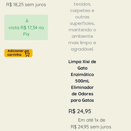
R$
18,25
sem juros
À
vista
R$
17,34
no
Pix
Adicionar ao
carrinho
Limpa Xixi de
Gato
Enzimático
500mL
Eliminador
de Odores
para Gatos
R$
24,95
Em até 1x de
R$
24,95
sem juros