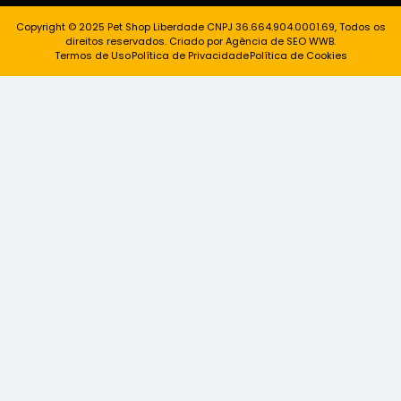
Copyright © 2025 Pet Shop Liberdade CNPJ 36.664.904.0001.69, Todos os
direitos reservados. Criado por Agência de SEO WWB.
Termos de Uso
Política de Privacidade
Política de Cookies