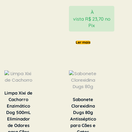
À
vista
R$
23,70
no
Pix
Ler mais
Limpa Xixi de
Cachorro
Sabonete
Enzimático
Clorexidina
Dog 500mL
Dugs 80g
Eliminador
Antisséptico
de Odores
para Cães e
para Cães
Gatos