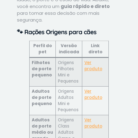
você encontra um
guia rápido e direto
para tomar essa decisão com mais
segurança.
🐾
Rações Origens para cães
Perfil do
Versão
Link
pet
indicada
direto
Filhotes
Origens
Ver
de porte
Filhotes
produto
pequeno
Mini e
Pequenos
Adultos
Origens
Ver
de porte
Adultos
produto
pequeno
Mini e
Pequenos
Adultos
Origens
Ver
de porte
Class
produto
médio ou
Adultos