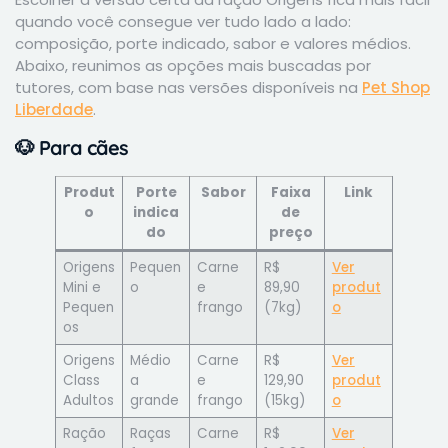
quando você consegue ver tudo lado a lado:
composição, porte indicado, sabor e valores médios.
Abaixo, reunimos as opções mais buscadas por
tutores, com base nas versões disponíveis na
Pet Shop
Liberdade
.
🐶
Para cães
Produt
Porte
Sabor
Faixa
Link
o
indica
de
do
preço
Origens
Pequen
Carne
R$
Ver
Mini e
o
e
89,90
produt
Pequen
frango
(7kg)
o
os
Origens
Médio
Carne
R$
Ver
Class
a
e
129,90
produt
Adultos
grande
frango
(15kg)
o
Ração
Raças
Carne
R$
Ver