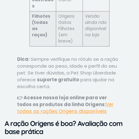
s
Filhotes
Origens
Versão
(todas
Gatos
ainda não
as
Filhotes
disponível
raças)
(em
na loja
breve)
Dica:
Sempre verifique no rótulo se a ração
corresponde ao peso, idade e perfil do seu
pet. Se tiver dúvidas, a Pet Shop Liberdade
oferece
suporte gratuito
para ajudar na
escolha certa.
👉 Acesse nossa loja online para ver
todos os produtos da linha Origens:
Ver
todas as rações Origens disponíveis
A ração Origens é boa? Avaliação com
base prática