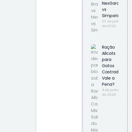
NexGard
vs
Simparic
23 de junho
de 2026
Ração
Allcats
para
Gatos
Castrados
Vale a
Pena?
4 de junho
de 2026