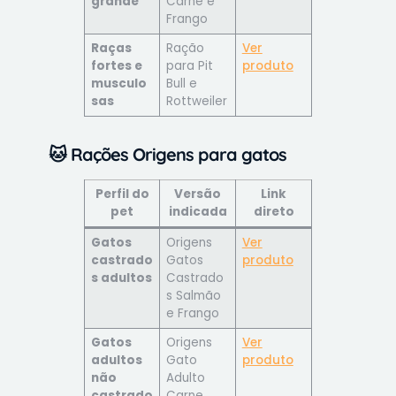
grande
Carne e
Frango
Raças
Ração
Ver
fortes e
para Pit
produto
musculo
Bull e
sas
Rottweiler
🐱
Rações Origens para gatos
Perfil do
Versão
Link
pet
indicada
direto
Gatos
Origens
Ver
castrado
Gatos
produto
s adultos
Castrado
s Salmão
e Frango
Gatos
Origens
Ver
adultos
Gato
produto
não
Adulto
castrado
Carne