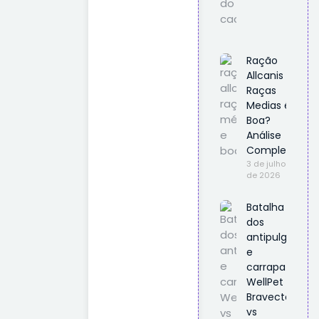
Ração
Allcanis
Raças
Medias é
Boa?
Análise
Completa
3 de julho
de 2026
Batalha
dos
antipulgas
e
carrapatos
WellPet vs
Bravecto
vs