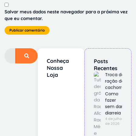
Salvar meus dados neste navegador para a próxima vez
que eu comentar.
Conheça
Posts
Nossa
Recentes
Loja
Troca de
ração do
cachorro:
Como
fazer
sem dar
diarreia
4 de julho
de 2026