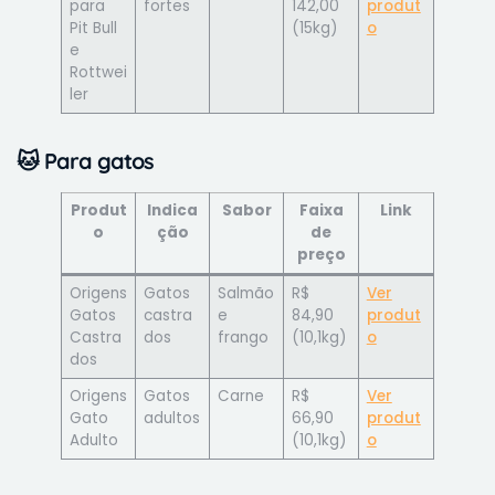
para
fortes
142,00
produt
Pit Bull
(15kg)
o
e
Rottwei
ler
🐱
Para gatos
Produt
Indica
Sabor
Faixa
Link
o
ção
de
preço
Origens
Gatos
Salmão
R$
Ver
Gatos
castra
e
84,90
produt
Castra
dos
frango
(10,1kg)
o
dos
Origens
Gatos
Carne
R$
Ver
Gato
adultos
66,90
produt
Adulto
(10,1kg)
o