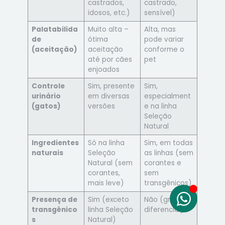
castrados,
castrado,
idosos, etc.)
sensível)
Palatabilida
Muito alta –
Alta, mas
de
ótima
pode variar
(aceitação)
aceitação
conforme o
até por cães
pet
enjoados
Controle
Sim, presente
Sim,
urinário
em diversas
especialment
(gatos)
versões
e na linha
Seleção
Natural
Ingredientes
Só na linha
Sim, em todas
naturais
Seleção
as linhas (sem
Natural (sem
corantes e
corantes,
sem
mais leve)
transgênicos)
Presença de
Sim (exceto
Não (grande
transgênico
linha Seleção
diferencial)
s
Natural)