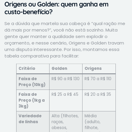
Origens ou Golden: quem ganha em
custo-benefício?
Se a dúvida que martela sua cabeça é “qual ração me
dá mais por menos?”, você não está sozinho. Muita
gente quer manter a qualidade sem explodir o
orçamento, e nesse cenário, Origens e Golden travam
uma disputa interessante. Por isso, montamos essa
tabela comparativa para facilitar:
Critério
Golden
Origens
Faixa de
R$ 90 a R$ 130
R$ 70 a R$ 110
Preço (10kg)
Faixa de
R$ 25 a R$ 45
R$ 20 a R$ 35
Preço (1kg a
3kg)
Variedade
Alta (filhotes,
Média
de linhas
raças,
(adulto,
obesos,
filhote,