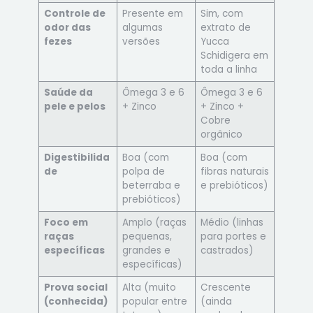
Controle de
Presente em
Sim, com
odor das
algumas
extrato de
fezes
versões
Yucca
Schidigera em
toda a linha
Saúde da
Ômega 3 e 6
Ômega 3 e 6
pele e pelos
+ Zinco
+ Zinco +
Cobre
orgânico
Digestibilida
Boa (com
Boa (com
de
polpa de
fibras naturais
beterraba e
e prebióticos)
prebióticos)
Foco em
Amplo (raças
Médio (linhas
raças
pequenas,
para portes e
específicas
grandes e
castrados)
específicas)
Prova social
Alta (muito
Crescente
(conhecida)
popular entre
(ainda