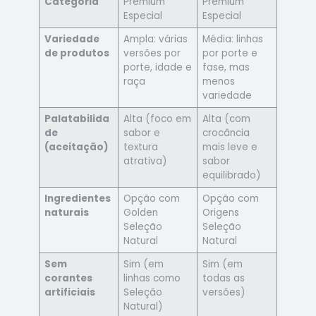
Categoria
Premium
Premium
Especial
Especial
Variedade
Ampla: várias
Média: linhas
de produtos
versões por
por porte e
porte, idade e
fase, mas
raça
menos
variedade
Palatabilida
Alta (foco em
Alta (com
de
sabor e
crocância
(aceitação)
textura
mais leve e
atrativa)
sabor
equilibrado)
Ingredientes
Opção com
Opção com
naturais
Golden
Origens
Seleção
Seleção
Natural
Natural
Sem
Sim (em
Sim (em
corantes
linhas como
todas as
artificiais
Seleção
versões)
Natural)