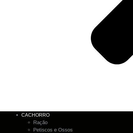
CACHORRO
Ração
Petiscos e Ossos