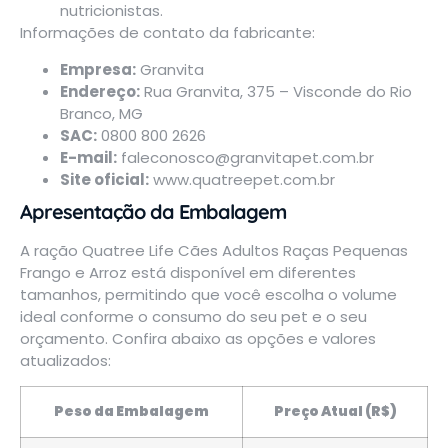
nutricionistas.
Informações de contato da fabricante:
Empresa:
Granvita
Endereço:
Rua Granvita, 375 – Visconde do Rio
Branco, MG
SAC:
0800 800 2626
E-mail:
faleconosco@granvitapet.com.br
Site oficial:
www.quatreepet.com.br
Apresentação da Embalagem
A ração Quatree Life Cães Adultos Raças Pequenas
Frango e Arroz está
disponível
em diferentes
tamanhos, permitindo que você escolha o volume
ideal conforme o consumo do seu pet e o seu
orçamento. Confira abaixo as opções e valores
atualizados:
Peso da Embalagem
Preço Atual (R$)