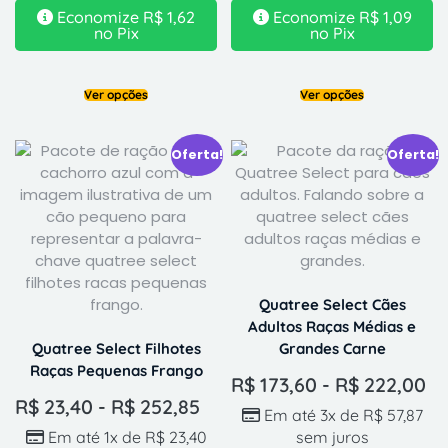
Economize
R$
1,62
Economize
R$
1,09
no Pix
no Pix
Ver opções
Ver opções
Oferta!
Oferta!
Quatree Select Cães
Adultos Raças Médias e
Quatree Select Filhotes
Grandes Carne
Raças Pequenas Frango
R$
173,60
-
R$
222,00
R$
23,40
-
R$
252,85
Em até 3x de
R$
57,87
Em até 1x de
R$
23,40
sem juros