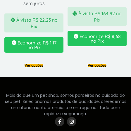
sem juros
À vista
R$
164,92
no
À vista
R$
22,23
no
Pix
Pix
Economize
R$
8,68
no Pix
Economize
R$
1,17
no Pix
Ver opções
Ver opções
Mais do que um pet shop, somos parceiros no cuidado do
seu pet. Selecionamos produtos de qualidade, oferecemos
um atendimento atencioso e entregamos tudo com
rapidez e segurança.