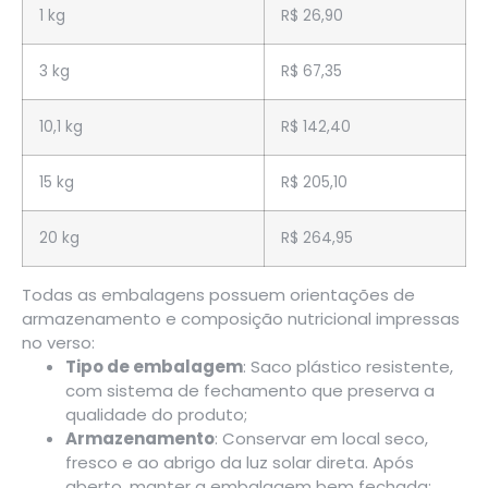
1 kg
R$ 26,90
3 kg
R$ 67,35
10,1 kg
R$ 142,40
15 kg
R$ 205,10
20 kg
R$ 264,95
Todas as embalagens possuem orientações de
armazenamento e composição nutricional impressas
no verso:
Tipo de embalagem
: Saco plástico resistente,
com sistema de fechamento que preserva a
qualidade do produto;
Armazenamento
: Conservar em local seco,
fresco e ao abrigo da luz solar direta. Após
aberto, manter a embalagem bem fechada;