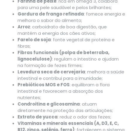
Farinha de peixe
: rica em ômega 3, colabora
para uma pele saudável e pelos brilhantes;
Gordura de frango refinada
: fornece energia e
melhora o sabor do alimento;
Arroz
: carboidrato de boa digestão, que
mantém a energia dos cães ativos;
Farelo de soja
: fonte vegetal de proteína e
fibras;
Fibras funcionais (polpa de beterraba,
lignocelulose)
: regulam o intestino e ajudam
na formação de fezes firmes;
Levedura seca de cervejaria
: melhora a saúde
intestinal e contribui para a imunidade;
Prebióticos MOS e FOS
: equilibram a flora
intestinal e favorecem a absorção dos
nutrientes;
Condroitina e glicosamina
: atuam
diretamente na proteção das articulações;
Extrato de yucca
: reduz o odor das fezes;
Vitaminas e minerais essenciais (A, D3, E, C,
B12, zinco, selênio, ferro)
: fortalecem o sistema