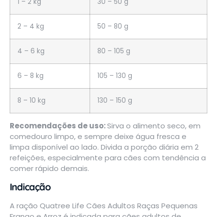
1 – 2 kg
30 – 50 g
2 – 4 kg
50 – 80 g
4 – 6 kg
80 – 105 g
6 – 8 kg
105 – 130 g
8 – 10 kg
130 – 150 g
Recomendações de uso:
Sirva o alimento seco, em
comedouro limpo, e sempre deixe água fresca e
limpa disponível ao lado. Divida a porção diária em 2
refeições, especialmente para cães com tendência a
comer rápido demais.
Indicação
A ração Quatree Life Cães Adultos Raças Pequenas
Frango e Arroz é indicada para cães adultos de