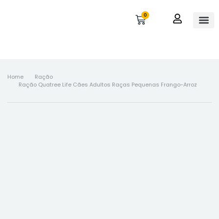
0
OUTROS 
MINHA 
Home
Ração
Ração Quatree Life Cães Adultos Raças Pequenas Frango-Arroz