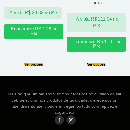
juros
À vista
R$
24,32
no Pix
À vista
R$
211,04
no
Pix
Economize
R$
1,28
no
Pix
Economize
R$
11,11
no
Pix
Ver opções
Ver opções
Mais do que um pet shop, somos parceiros no cuidado do seu
pet. Selecionamos produtos de qualidade, oferecemos um
atendimento atencioso e entregamos tudo com rapidez e
segurança.