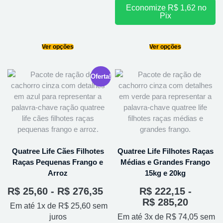
Economize
R$
1,62
no
Pix
Ver opções
Ver opções
Oferta!
Quatree Life Cães Filhotes
Quatree Life Filhotes Raças
Raças Pequenas Frango e
Médias e Grandes Frango
Arroz
15kg e 20kg
R$
25,60
-
R$
276,35
R$
222,15
-
R$
285,20
Em até 1x de
R$
25,60
sem
juros
Em até 3x de
R$
74,05
sem