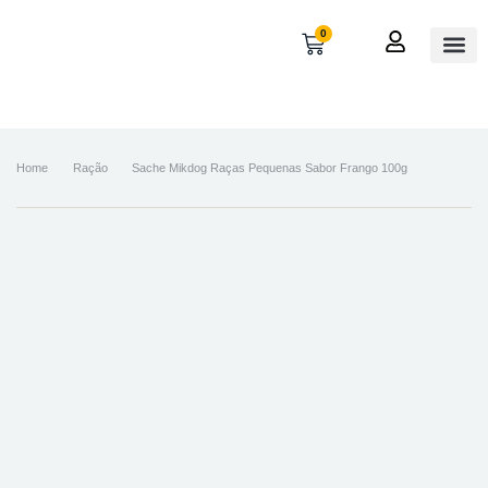
0
OUTROS
MINHA 
Home
Ração
Sache Mikdog Raças Pequenas Sabor Frango 100g