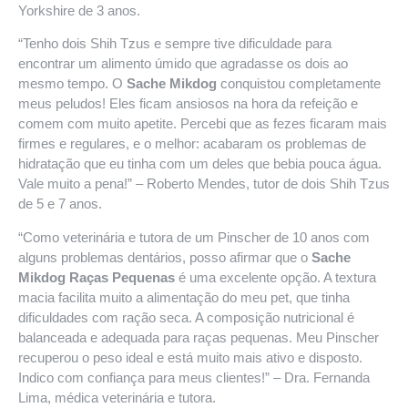
Yorkshire de 3 anos.
“Tenho dois Shih Tzus e sempre tive dificuldade para
encontrar um alimento úmido que agradasse os dois ao
mesmo tempo. O
Sache Mikdog
conquistou completamente
meus peludos! Eles ficam ansiosos na hora da refeição e
comem com muito apetite. Percebi que as fezes ficaram mais
firmes e regulares, e o melhor: acabaram os problemas de
hidratação que eu tinha com um deles que bebia pouca água.
Vale muito a pena!” – Roberto Mendes, tutor de dois Shih Tzus
de 5 e 7 anos.
“Como veterinária e tutora de um Pinscher de 10 anos com
alguns problemas dentários, posso afirmar que o
Sache
Mikdog Raças Pequenas
é uma excelente opção. A textura
macia facilita muito a alimentação do meu pet, que tinha
dificuldades com ração seca. A composição nutricional é
balanceada e adequada para raças pequenas. Meu Pinscher
recuperou o peso ideal e está muito mais ativo e disposto.
Indico com confiança para meus clientes!” – Dra. Fernanda
Lima, médica veterinária e tutora.