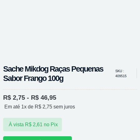
Sache Mikdog Raças Pequenas
SKU :
Sabor Frango 100g
409515
R$
2,75
-
R$
46,95
Em até 1x de
R$
2,75
sem juros
À vista
R$
2,61
no Pix