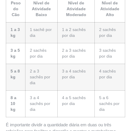
Peso
Nível de
Nível de
Nível de
do
Atividade
Atividade
Atividade
Cão
Baixo
Moderado
Alto
1 a 3
1 sachê por
1 a 2 sachês
2 sachês
kg
dia
por dia
por dia
3 a 5
2 sachês
2 a 3 sachês
3 sachês
kg
por dia
por dia
por dia
5 a 8
2 a 3
3 a 4 sachês
4 sachês
kg
sachês por
por dia
por dia
dia
8 a
3 a 4
4 a 5 sachês
5 a 6
10
sachês por
por dia
sachês por
kg
dia
dia
É importante dividir a quantidade diária em duas ou três