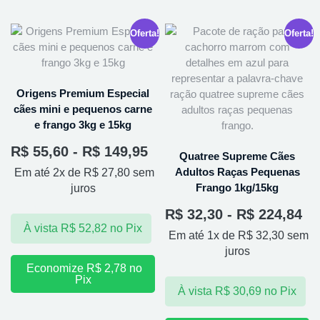
Oferta!
Oferta!
Origens Premium Especial
cães mini e pequenos carne
e frango 3kg e 15kg
R$
55,60
-
R$
149,95
Quatree Supreme Cães
Adultos Raças Pequenas
Em até 2x de
R$
27,80
sem
Frango 1kg/15kg
juros
R$
32,30
-
R$
224,84
À vista
R$
52,82
no Pix
Em até 1x de
R$
32,30
sem
juros
Economize
R$
2,78
no
Pix
À vista
R$
30,69
no Pix