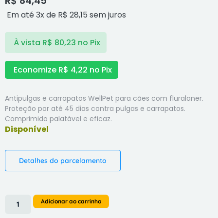
R$
84,45
Em até 3x de
R$
28,15
sem juros
À vista
R$
80,23
no Pix
Economize
R$
4,22
no Pix
Antipulgas e carrapatos WellPet para cães com fluralaner.
Proteção por até 45 dias contra pulgas e carrapatos.
Comprimido palatável e eficaz.
Detalhes do parcelamento
Adicionar ao carrinho