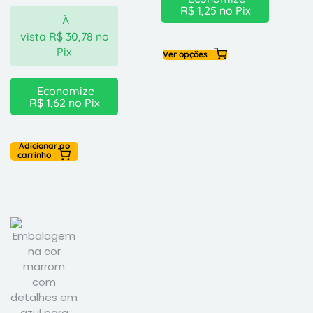
R$
1,25
no Pix
À
vista
R$
30,78
no
Pix
Ver opções
Economize
R$
1,62
no Pix
Adicionar ao
carrinho