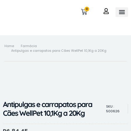
0
OUTROS 
MINHA 
Home
Farmácia
Antipulgas e carrapatos para Cães WellPet 10,1Kg a 20Kg
Antipulgas e carrapatos para
SKU :
Cães WellPet 10,1Kg a 20Kg
500626