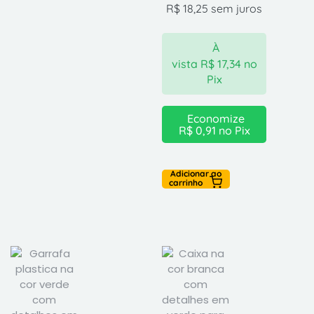
R$
18,25
sem juros
À
vista
R$
17,34
no
Pix
Economize
R$
0,91
no Pix
Adicionar ao
carrinho