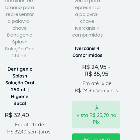
Ivercanis 4
Comprimidos
R$
24,95
-
Dentigenic
R$
35,95
Splash
Solução Oral
Em até 1x de
250mL |
R$
24,95
sem juros
Higiene
Bucal
À
R$
32,40
vista
R$
23,70
no
Pix
Em até 1x de
R$
32,40
sem juros
Economize