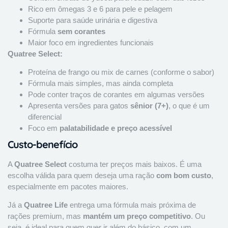
Rico em ômegas 3 e 6 para pele e pelagem
Suporte para saúde urinária e digestiva
Fórmula
sem corantes
Maior foco em ingredientes funcionais
Quatree Select:
Proteína de frango ou mix de carnes (conforme o sabor)
Fórmula mais simples, mas ainda completa
Pode conter traços de corantes em algumas versões
Apresenta versões para gatos
sênior (7+)
, o que é um
diferencial
Foco em
palatabilidade e preço acessível
Custo-benefício
A
Quatree Select
costuma ter preços mais baixos. É uma
escolha válida para quem deseja uma ração
com bom custo
,
especialmente em pacotes maiores.
Já a
Quatree Life
entrega uma fórmula mais próxima de
rações premium, mas
mantém um preço competitivo
. Ou
seja, é ideal para quem quer ir além do básico, com um