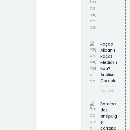
Ração
Allcanis
Raças
Medias é
Boa?
Análise
Completa
3 de julho
de 2026
Batalha
dos
antipulgas
e
carrapatos